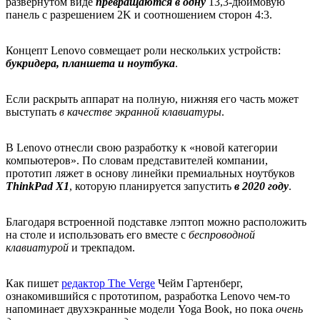
развернутом виде
превращаются в одну
13,3-дюймовую
панель с разрешением 2K и соотношением сторон 4:3.
Концепт Lenovo совмещает роли нескольких устройств:
букридера, планшета и ноутбука
.
Если раскрыть аппарат на полную, нижняя его часть может
выступать
в качестве экранной клавиатуры
.
В Lenovo отнесли свою разработку к «новой категории
компьютеров». По словам представителей компании,
прототип ляжет в основу линейки премиальных ноутбуков
ThinkPad X1
, которую планируется запустить
в 2020 году
.
Благодаря встроенной подставке лэптоп можно расположить
на столе и использовать его вместе с
беспроводной
клавиатурой
и трекпадом.
Как пишет
редактор The Verge
Чейм Гартенберг,
ознакомившийся с прототипом, разработка Lenovo чем-то
напоминает двухэкранные модели Yoga Book, но пока
очень