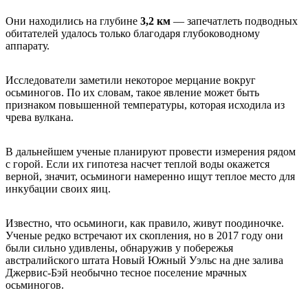
Они находились на глубине
3,2 км
— запечатлеть подводных
обитателей удалось только благодаря глубоководному
аппарату.
Исследователи заметили некоторое мерцание вокруг
осьминогов. По их словам, такое явление может быть
признаком повышенной температуры, которая исходила из
чрева вулкана.
В дальнейшем ученые планируют провести измерения рядом
с горой. Если их гипотеза насчет теплой воды окажется
верной, значит, осьминоги намеренно ищут теплое место для
инкубации своих яиц.
Известно, что осьминоги, как правило, живут поодиночке.
Ученые редко встречают их скопления, но в 2017 году они
были сильно удивлены, обнаружив у побережья
австралийского штата Новый Южный Уэльс на дне залива
Джервис-Бэй необычно тесное поселение мрачных
осьминогов.