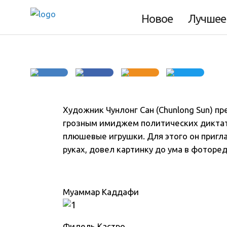
Любимые игрушк
Новое
Лучшее
Художник Чунлонг Сан (Chunlong Sun) п
грозным имиджем политических диктат
плюшевые игрушки
. Для этого он пригл
руках, довел картинку до ума в фоторе
Муаммар Каддафи
Фидель Кастро