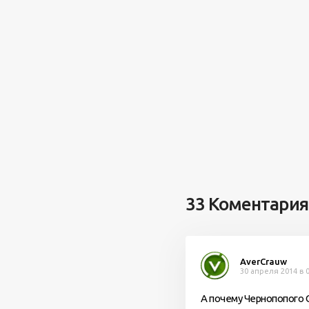
33 Коментария
AverCrauw
30 апреля 2014 в 0
А почему Чернопопого 