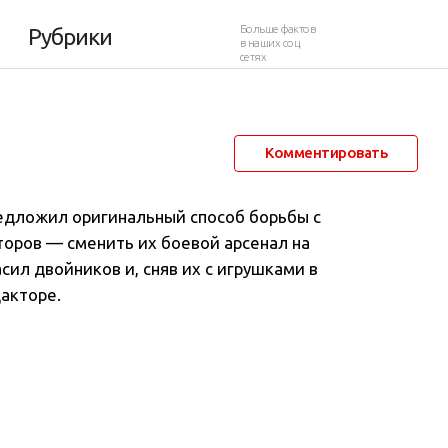
и диктаторов
Больше фактов
Рубрики
в наших соц.
сетях
30 апреля 2014 в 03:30
36 956
33
Комментировать
редложил оригинальный способ борьбы с
оров — сменить их боевой арсенал на
асил двойников и, сняв их с игрушками в
дакторе.