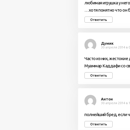
любимая игрушка у него
…хотя понятно что он 
Ответить
Думик
30 апреля 2014 в 0
Часто из них, жестокие
Муаммар Каддафи со св
Ответить
Антон
30 апреля 2014 в 1
полнейший бред, если 
Ответить