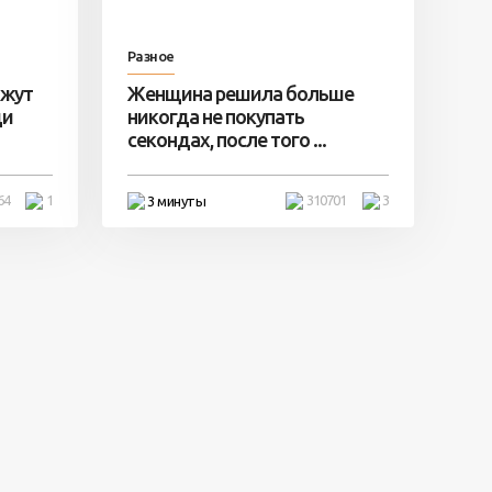
Разное
ажут
Женщина решила больше
ди
никогда не покупать
секондах, после того ...
64
1
310701
3
3 минуты