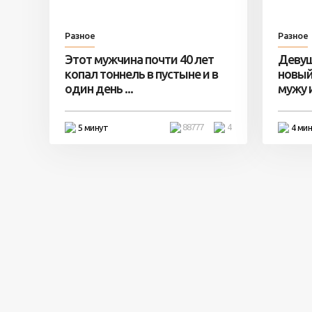
Разное
Разное
Этот мужчина почти 40 лет
Девуш
копал тоннель в пустыне и в
новый
один день ...
мужу и 
88777
4
5 минут
4 ми