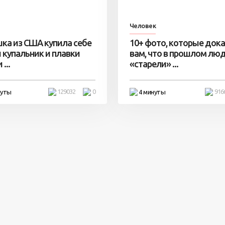
Человек
ка из США купила себе
10+ фото, которые док
 купальник и плавки
вам, что в прошлом лю
...
«старели» ...
129032
0
916
нуты
4 минуты