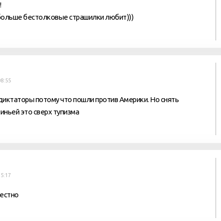
!
больше бестолковые страшилки любит)))
8:55
 диктаторы потому что пошли против Америки. Но снять
иньей это сверх тупизма
5:17
честно