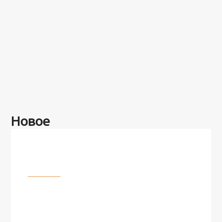
Новое
Разное
100 лет назад на этом острове
посреди моря забыли 100
человек и вернулись туда спустя