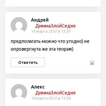
Андрей
ДиммаЗлойСедня
14 марта 2012 в 13:39
предполагать можно что угодно) не
опровергнута же эта теория)
Ответить
Алекс
ДиммаЗлойСедня
14 марта 2012 в 13:34