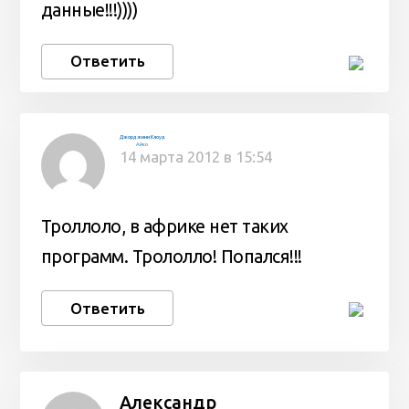
данные!!!))))
Ответить
Джорджини Клоуд
Айко
14 марта 2012 в 15:54
Троллоло, в африке нет таких
программ. Трололло! Попался!!!
Ответить
Александр