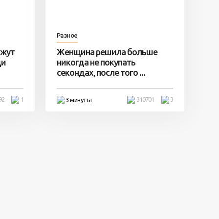
Разное
ажут
Женщина решила больше
ди
никогда не покупать
секондах, после того ...
92
1
310701
3
3 минуты