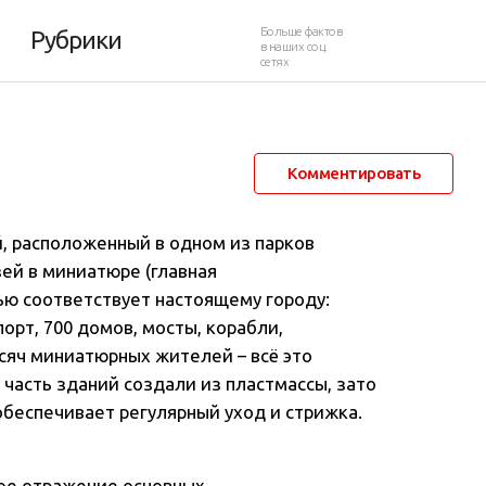
Больше фактов
Рубрики
в наших соц.
сетях
4 марта 2014 в 01:20
13 090
7
Комментировать
, расположенный в одном из парков
зей в миниатюре
(главная
ью соответствует настоящему городу:
орт, 700 домов, мосты, корабли,
сяч миниатюрных жителей – всё это
 часть зданий создали из пластмассы, зато
беспечивает регулярный уход и стрижка.
ое отражение основных