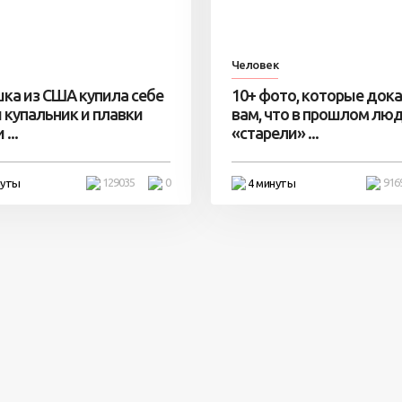
Человек
ка из США купила себе
10+ фото, которые док
 купальник и плавки
вам, что в прошлом лю
...
«старели» ...
129035
0
916
нуты
4 минуты