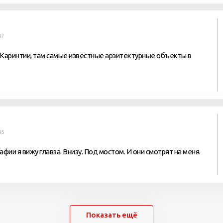
47
 Каринтии, там самые известные арзитектурные объекты в
45
фии я вижу главза. Внизу. Под мостом. И они смотрят на меня.
Показать ещё