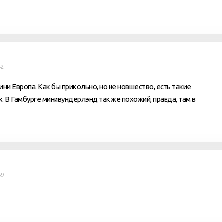
42
ини Европа. Как бы прикольно, но не новшество, есть такие
х. В Гамбурге минивундерлэнд так же похожий, правда, там в
59