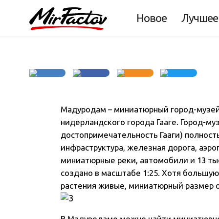
музей в Гааге
Новое
Лучшее
Мадуродам – миниатюрный город-музей
нидерландского города Гааге. Город-му
достопримечательность Гааги) полност
инфраструктура, железная дорога, аэроп
миниатюрные реки, автомобили и 13 ты
создано в масштабе 1:25. Хотя большую
растения живые, миниатюрный размер о
В Мадуродаме можно найти миниатюрн