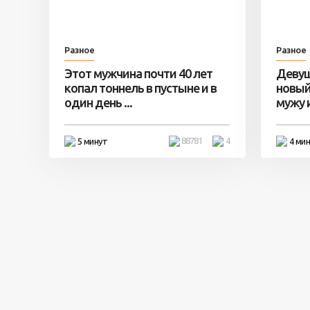
Разное
Разное
Этот мужчина почти 40 лет
Девуш
копал тоннель в пустыне и в
новый
один день ...
мужу и 
88781
4
5 минут
4 ми