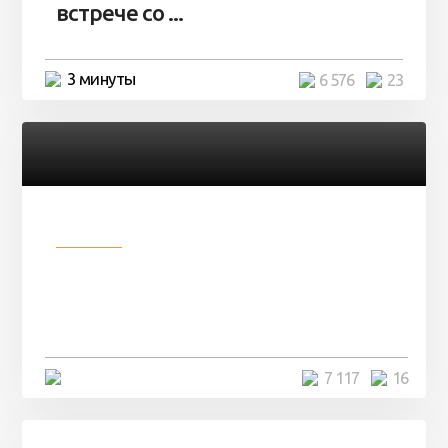
встрече со ...
3 минуты
6 576
23
Разное
Парни нашли в лесу
заброшенный вагон и решили
остаться там на ...
4 минуты
7 117
16