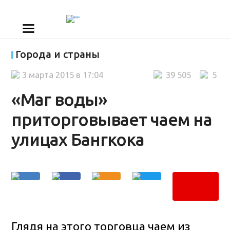
Города и страны
3 марта 2015 в 17:04
39 505
5
«Маг воды»
приторговывает чаем на
улицах Бангкока
Глядя на этого торговца чаем из