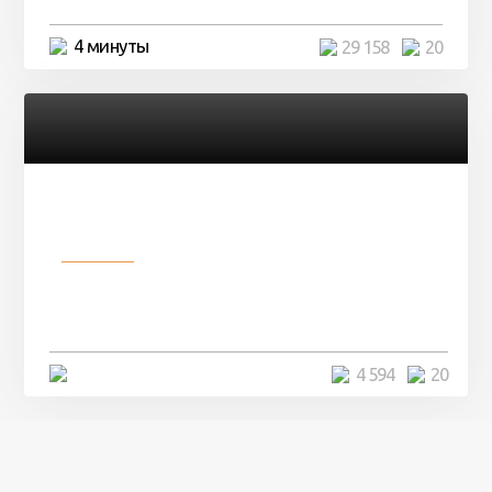
4 минуты
29 158
20
Разное
Девушка показала свои фото, но
никто так и не смог угадать ...
4 минуты
4 594
20