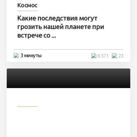
Космос
Какие последствия могут
грозить нашей планете при
встрече со ...
3 минуты
6 571
23
Разное
Парни нашли в лесу
заброшенный вагон и решили
остаться там на ...