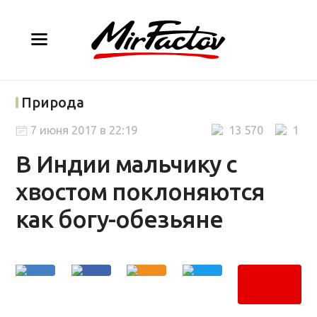
Природа
7 июня 2017 в 22:19
13 570
1
В Индии мальчику с
хвостом поклоняются
как богу-обезьяне