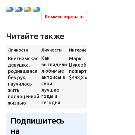
Комментировать
Читайте также
Личности
Личности
Интернет
Личности
Самая
Как
Вьетнамская
Марк
полная
выглядели
девушка,
Цукерберг
модель
любимые
родившаяся
пожертвовал
в мире
актрисы в
без рук,
$498,8 млн
свои
научилась
лучшие
жить
годы и
полноценной
сегодня
жизнью
Подпишитесь
на