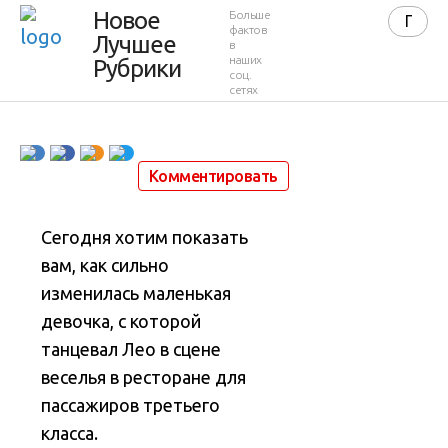
в
Новое
Больше
фактов
Лучшее
в
«Титанике»
наших
Рубрики
соц.
сетях
5 мая 2016 в 12:10
70 126
10
Комментировать
Сегодня хотим показать
вам, как сильно
изменилась маленькая
девочка, с которой
танцевал Лео в сцене
веселья в ресторане для
пассажиров третьего
класса
.