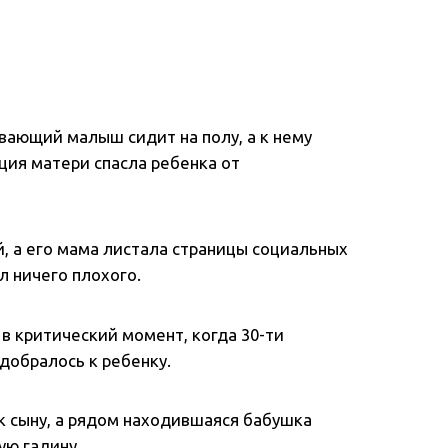
евающий малыш сидит на полу, а к нему
ция матери спасла ребенка от
, а его мама листала страницы социальных
л ничего плохого.
 критический момент, когда 30-ти
добралось к ребенку.
к сыну, а рядом находившаяся бабушка
ую гадину.