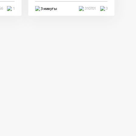
56
1
310701
3
3 минуты