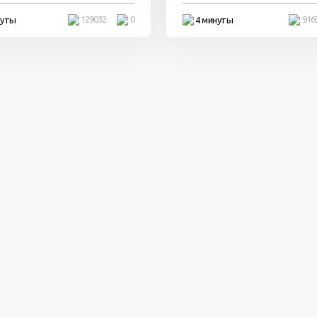
129032
0
916
нуты
4 минуты