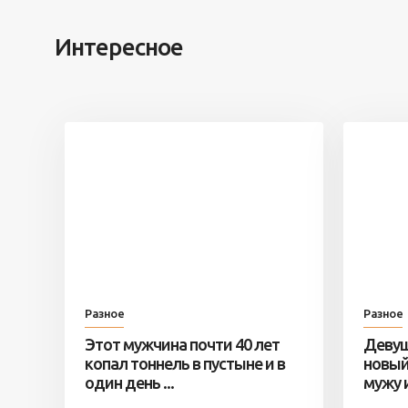
Интересное
Разное
Разное
Этот мужчина почти 40 лет
Девуш
копал тоннель в пустыне и в
новый
один день ...
мужу и 