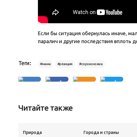
Если бы ситуация обернулась иначе, ма
паралич и другие последствия вплоть д
Теги:
#мама
#реакция
#сороконожка
1
1
Читайте также
Природа
Города и страны