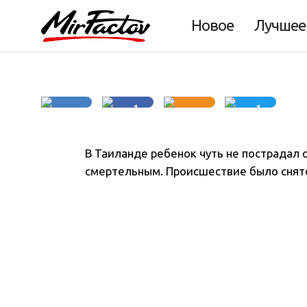
которая могла бы
Новое
Лучшее
4 минуты
1
1
В Таиланде ребенок чуть не пострадал 
смертельным. Происшествие было снят