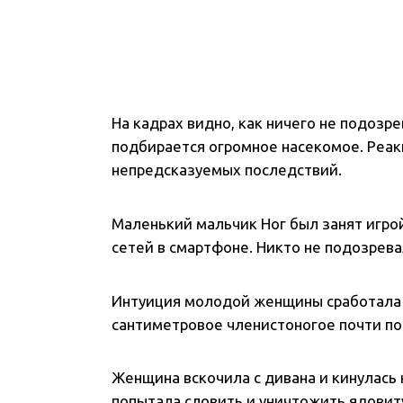
На кадрах видно, как ничего не подозр
подбирается огромное насекомое. Реак
непредсказуемых последствий.
Маленький мальчик Ног был занят игрой
сетей в смартфоне. Никто не подозрева
Интуиция молодой женщины сработала в
сантиметровое членистоногое почти по
Женщина вскочила с дивана и кинулась 
попытала словить и уничтожить ядовит