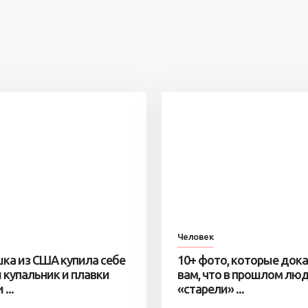
Человек
ка из США купила себе
10+ фото, которые док
 купальник и плавки
вам, что в прошлом лю
...
«старели» ...