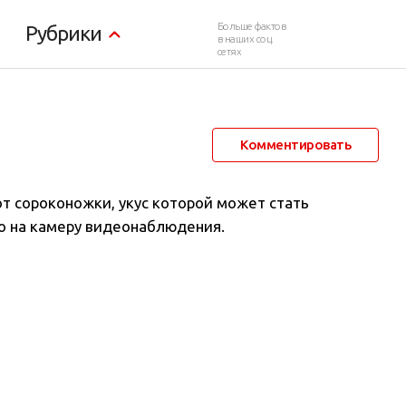
 убить его
Больше фактов
Рубрики
в наших соц.
сетях
30 ноября 2020 в 09:36
1 545
0
Комментировать
от сороконожки, укус которой может стать
о на камеру видеонаблюдения.