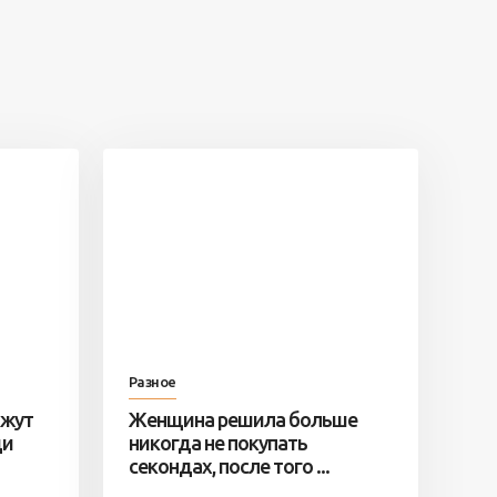
Разное
ажут
Женщина решила больше
ди
никогда не покупать
секондах, после того ...