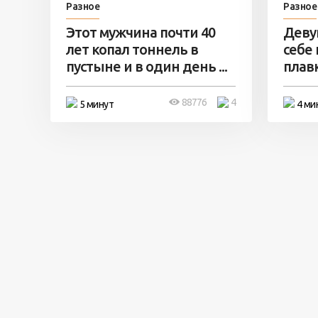
Разное
Разное
Этот мужчина почти 40
Деву
лет копал тоннель в
себе
пустыне и в один день ...
плавк
88776
4
5 минут
4 ми