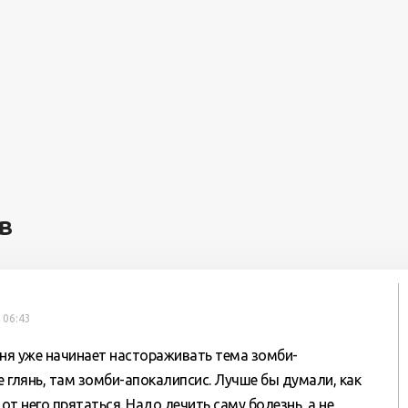
в
 06:43
еня уже начинает настораживать тема зомби-
е глянь, там зомби-апокалипсис. Лучше бы думали, как
е от него прятаться. Надо лечить саму болезнь, а не