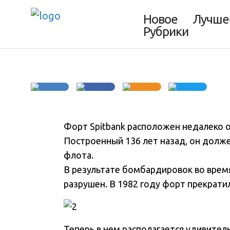
зомби-апокалип
Новое
Лучше
Рубрики
Форт Spitbank расположен недалеко 
Построенный 136 лет назад, он долж
флота
.
В результате бомбардировок во врем
разрушен. В 1982 году форт прекрати
Теперь в нем располагается удивител