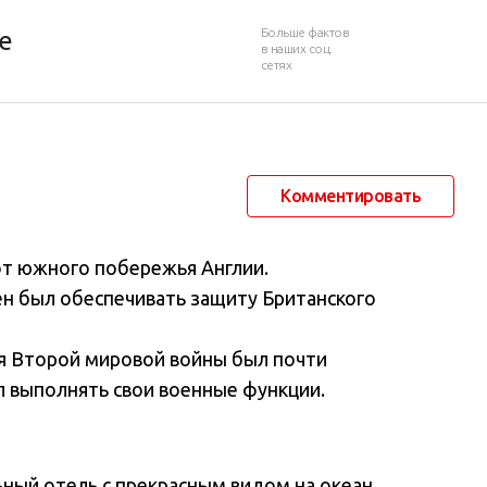
сис
Больше фактов
е
в наших соц.
сетях
1 декабря 2014 в 19:42
50 801
8
Комментировать
от южного побережья Англии.
ен был обеспечивать защиту Британского
я Второй мировой войны был почти
л выполнять свои военные функции.
ьный отель с прекрасным видом на океан.