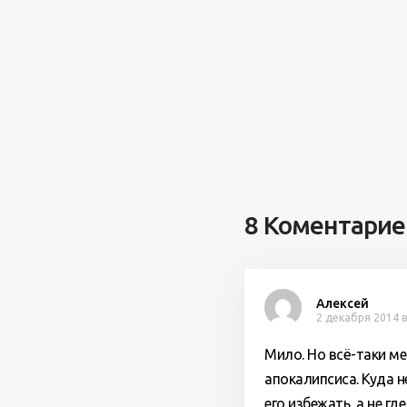
8 Коментарие
Алексей
2 декабря 2014 в
Мило. Но всё-таки м
апокалипсиса. Куда н
его избежать, а не гд