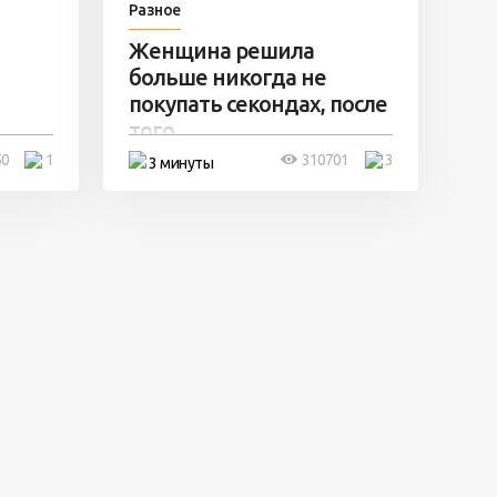
Разное
Женщина решила
больше никогда не
покупать секондах, после
того ...
50
1
310701
3
3 минуты