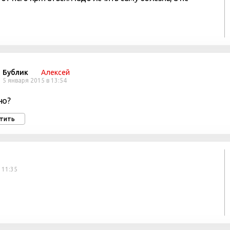
Бублик
Алексей
5 января 2015 в 13:54
но?
тить
 11:35