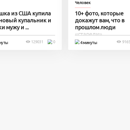
Человек
шка из США купила
10+ фото, которые
 новый купальник и
докажут вам, что в
и мужу и ...
прошлом люди
«старели» ...
129031
0
916
нуты
4 минуты