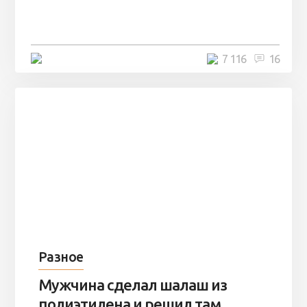
заброшенный вагон и решили
остаться там на ...
4 минуты
7 116
16
Разное
Мужчина сделал шалаш из
полиэтилена и решил там