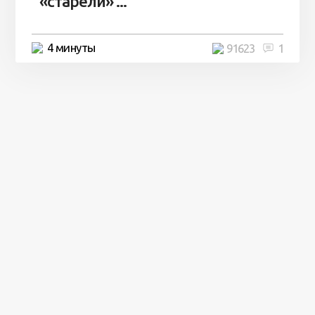
«старели» ...
4 минуты
91623
1