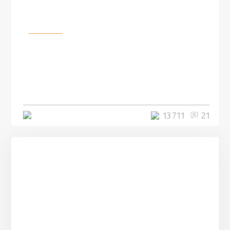
Разное
100 лет назад на этом острове
посреди моря забыли 100
человек и вернулись туда спустя
7 лет
5 минут
13 711
21