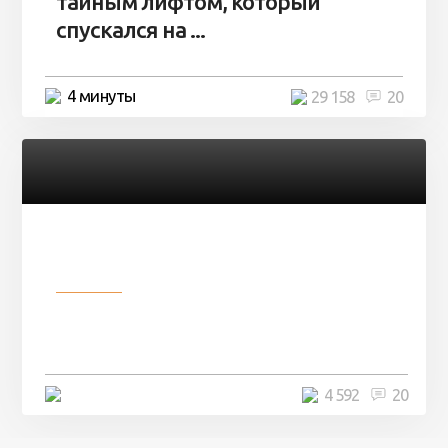
тайным лифтом, который
спускался на ...
4 минуты
29 158
20
Разное
Девушка показала свои фото, но
никто так и не смог угадать ...
4 минуты
4 592
20