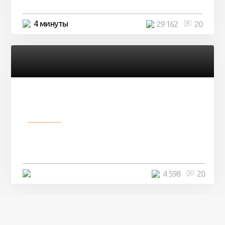
4 минуты
29 162
20
Разное
Девушка показала свои фото, но
никто так и не смог угадать ...
4 минуты
4 598
20