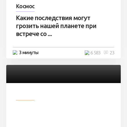
Космос
Какие последствия могут
грозить нашей планете при
встрече со ...
3 минуты
6 583
23
Разное
Парни нашли в лесу
заброшенный вагон и решили
остаться там на ...