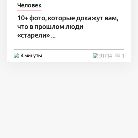
Человек
10+ фото, которые докажут вам,
что в прошлом люди
«старели» ...
4 минуты
91714
1