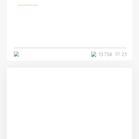
100 лет назад на этом острове
посреди моря забыли 100
человек и вернулись туда спустя
7 лет
5 минут
13 734
21