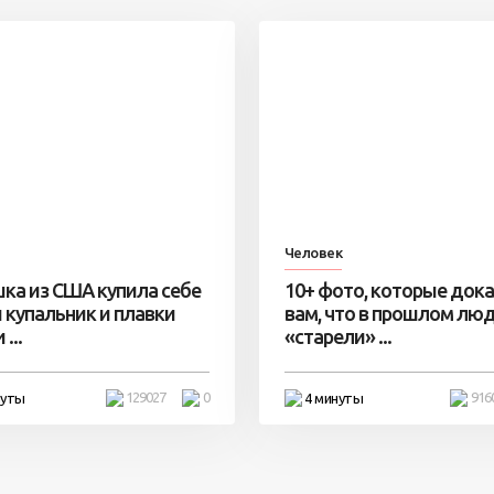
Человек
ка из США купила себе
10+ фото, которые док
 купальник и плавки
вам, что в прошлом лю
...
«старели» ...
129027
0
916
нуты
4 минуты