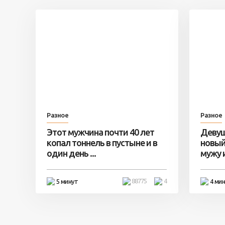
Разное
Разное
Этот мужчина почти 40 лет
Девуш
копал тоннель в пустыне и в
новый
один день ...
мужу и 
88775
4
5 минут
4 ми