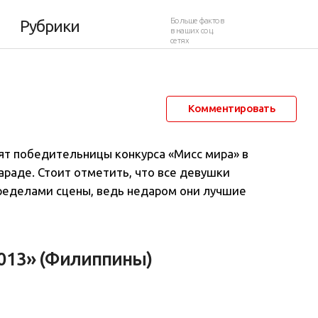
 в реальной жизни
Больше фактов
Рубрики
в наших соц.
сетях
25 июля 2016 в 21:52
65 440
7
Комментировать
дят победительницы конкурса «Мисс мира» в
араде. Стоит отметить, что все девушки
пределами сцены, ведь недаром они лучшие
2013» (Филиппины)