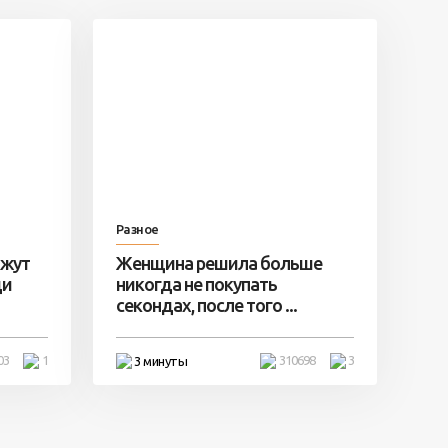
Разное
ажут
Женщина решила больше
ди
никогда не покупать
секондах, после того ...
03
1
310698
3
3 минуты