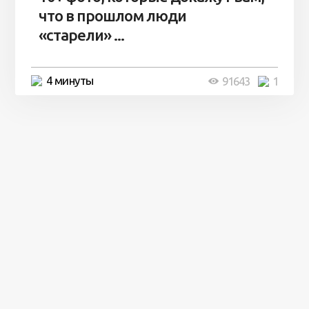
что в прошлом люди
«старели» ...
4 минуты
91643
1