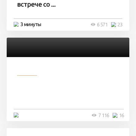
встрече со ...
3 минуты
6 571
23
Разное
Парни нашли в лесу
заброшенный вагон и решили
остаться там на ...
4 минуты
7 116
16