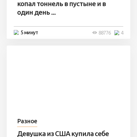
копал тоннель в пустыне и в
один день ...
5 минут
88776
4
Разное
Девушка из США купила себе