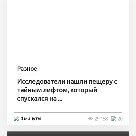
Разное
Исследователи нашли пещеру с
тайным лифтом, который
спускался на ...
4 минуты
29 158
20