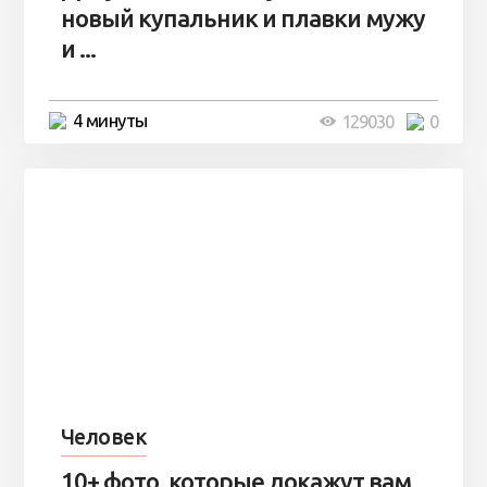
новый купальник и плавки мужу
и ...
4 минуты
129030
0
Человек
10+ фото, которые докажут вам,