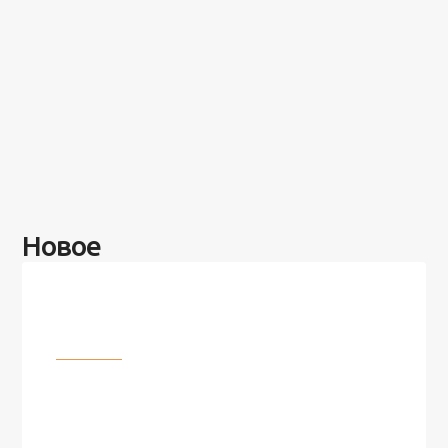
Новое
Разное
100 лет назад на этом острове
посреди моря забыли 100
человек и вернулись туда спустя