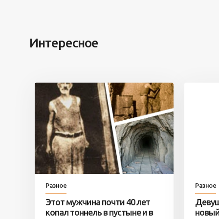
Интересное
Разное
Разное
Этот мужчина почти 40 лет
Девуш
копал тоннель в пустыне и в
новый