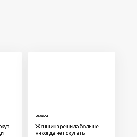
Разное
ажут
Женщина решила больше
ди
никогда не покупать