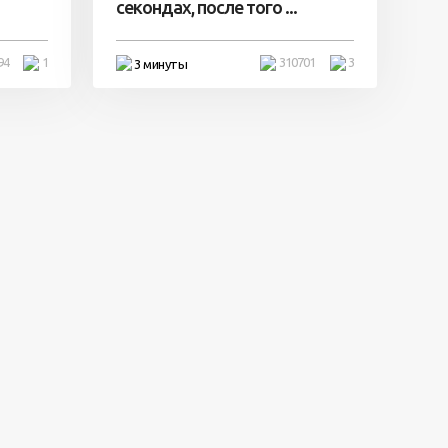
секондах, после того ...
94
1
310701
3
3 минуты