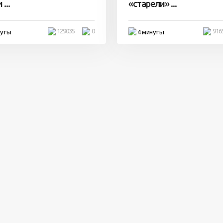
...
«старели» ...
129035
0
916
нуты
4 минуты