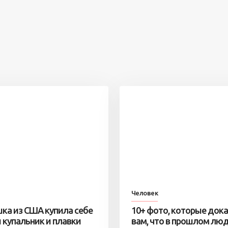
Человек
ка из США купила себе
10+ фото, которые док
 купальник и плавки
вам, что в прошлом лю