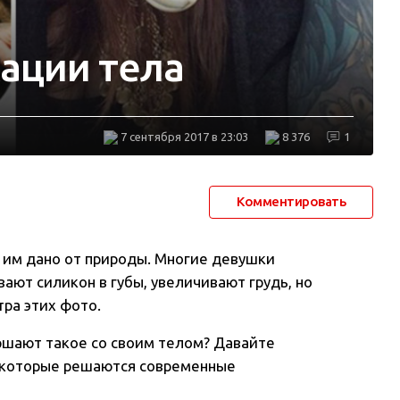
ации тела
7 сентября 2017 в 23:03
8 376
1
Комментировать
о им дано от природы. Многие девушки
ают силикон в губы, увеличивают грудь, но
тра этих фото.
ершают такое со своим телом? Давайте
 которые решаются современные