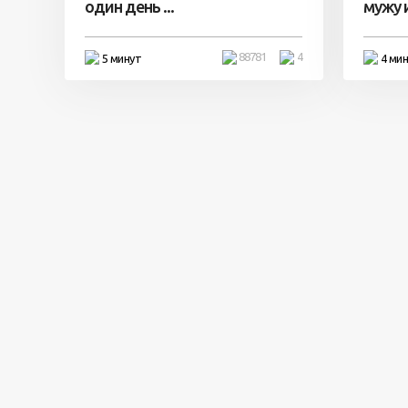
один день ...
мужу и 
88781
4
5 минут
4 ми