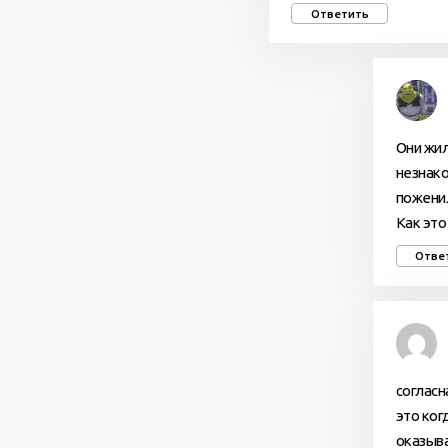
Ответить
Они жил
незнако
поженил
Как эт
Отве
согласн
это ког
оказыва