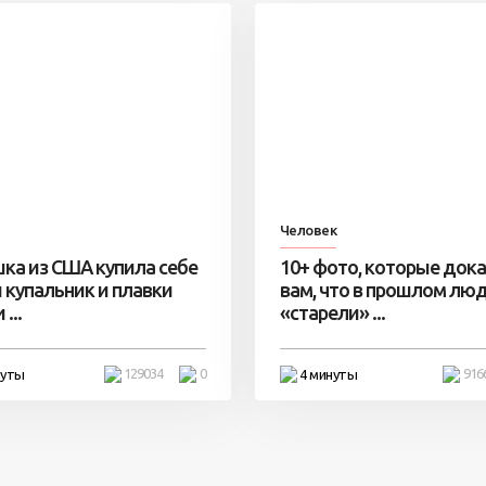
Человек
ка из США купила себе
10+ фото, которые док
 купальник и плавки
вам, что в прошлом лю
...
«старели» ...
129034
0
916
нуты
4 минуты