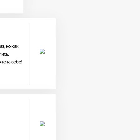
з, но как
лись,
рнена себе!