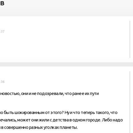
ев
:37
:36
овостью, они и не подозревали, что ранее их пути
но быть шокированным от этого? Ну и что теперь такого, что
речались, может они жили с детства в одном городе. Либо надо
и в совершенно разных уголках планеты.