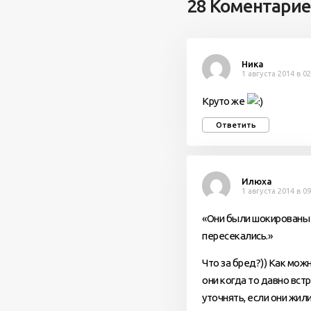
28 Коментари
Ника
1 августа 2014 в 02
Круто же
Ответить
Илюха
1 августа 2014 в 09
«Они были шокированы н
пересекались.»
Что за бред?)) Как мож
они когда то давно вст
уточнять, если они жил