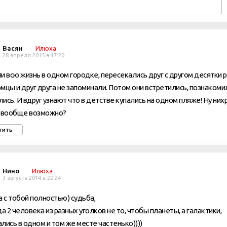
Васян
Илюха
28 апреля 2015 в 17:20
и всю жизнь в одном городке, пересекались друг с другом десятки ра
мцы и друг друга не запоминали. Потом они встретились, познакоми
ись. И вдруг узнают что в детстве купались на одном пляже! Ну них
о вообще возможно?
тить
Нино
Илюха
3 августа 2014 в 22:24
а с тобой полностью) судьба,
да 2 человека из разных уголков не то, чтобы планеты, а галактики,
лись в одном и том же месте частенько))))