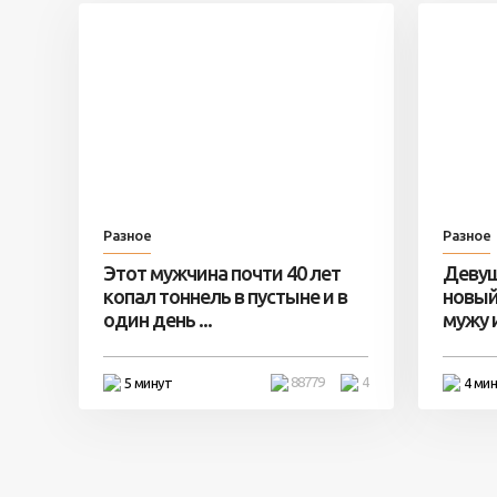
Разное
Разное
Этот мужчина почти 40 лет
Девуш
копал тоннель в пустыне и в
новый
один день ...
мужу и 
88779
4
5 минут
4 ми