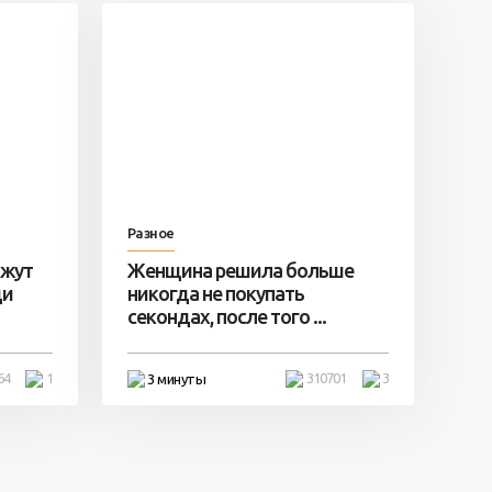
Разное
ажут
Женщина решила больше
ди
никогда не покупать
секондах, после того ...
64
1
310701
3
3 минуты