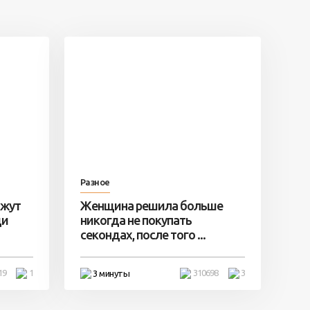
Разное
ажут
Женщина решила больше
ди
никогда не покупать
секондах, после того ...
19
1
310698
3
3 минуты