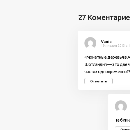
27 Коментари
Vania
19 января 2013 в 1
«Монетные деревья в Ан
Шотландия — это две ч
частях одновременно?
Ответить
Та блин
Отве