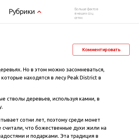
я в Англии
Больше фактов
Рубрики
в наших соц.
сетях
19 января 2013 в 11:09
45 579
27
Комментировать
 деревьях. Но в этом можно засомневаться,
, которые находятся в лесу Peak District в
е стволы деревьев, используя камни, в
у.
ывает сотни лет, поэтому среди монет
 считали, что божественные духи жили на
ладостями и подарками. Эта традиция в