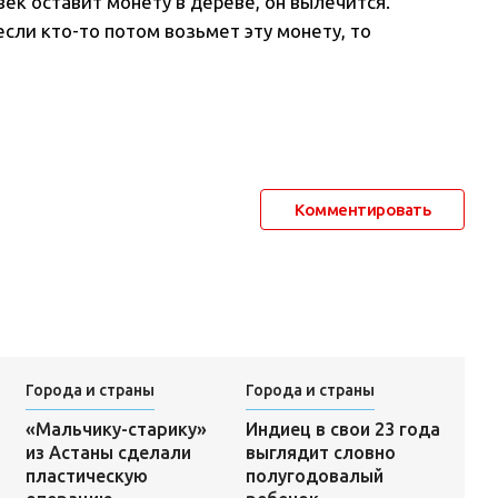
век оставит монету в дереве, он вылечится.
если кто-то потом возьмет эту монету, то
Комментировать
Города и страны
Города и страны
Индиец в свои 23 года
«Мальчику-старику»
выглядит словно
из Астаны сделали
полугодовалый
пластическую