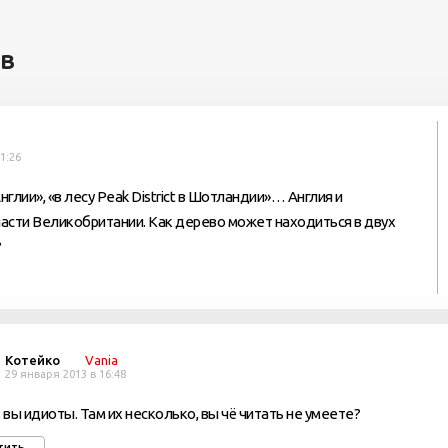
ев
1:26
глии», «в лесу Peak District в Шотландии»… Англия и
асти Великобритании. Как дерево может находиться в двух
?
Котейко
Vania
29 января 2013 в 16:48
, вы идиоты. Там их несколько, вы чё читать не умеете?
тить