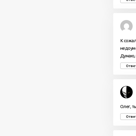
К сожал
недоуме
Думаю, 
Отве
Олег, т
Отве