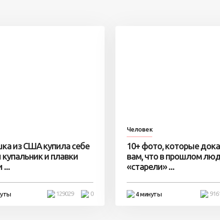
Человек
ка из США купила себе
10+ фото, которые док
 купальник и плавки
вам, что в прошлом лю
...
«старели» ...
129029
0
916
нуты
4 минуты