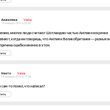
Анжелика
Vania
19 января 2013 в 20:42
ению, многие люди считают Шотландию частью Англии и искренне
вают, когда им говоришь, что Англия и Великобритания — разные в
причина ошибки именно в этом.
тить
Некто
Vania
19 января 2013 в 17:28
ы сам-то понял, что написал?
тить