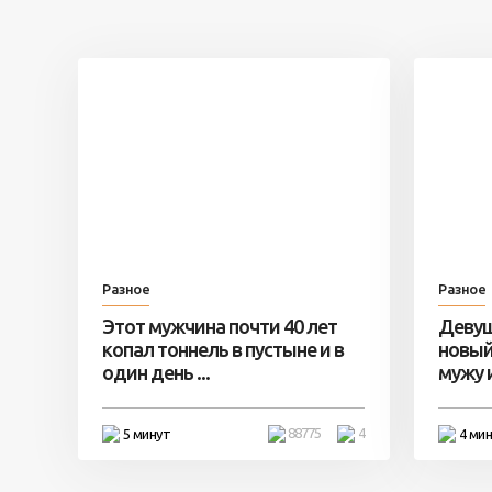
Разное
Разное
Этот мужчина почти 40 лет
Девуш
копал тоннель в пустыне и в
новый
один день ...
мужу и 
88775
4
5 минут
4 ми