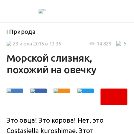
Природа
23 июля 2015 в 13:36
14 829
5
Морской слизняк,
похожий на овечку
Это овца! Это корова! Нет, это
Costasiella kuroshimae. Этот