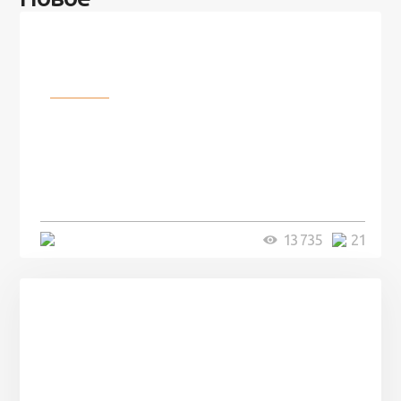
Разное
100 лет назад на этом острове
посреди моря забыли 100
человек и вернулись туда спустя
7 лет
5 минут
13 735
21