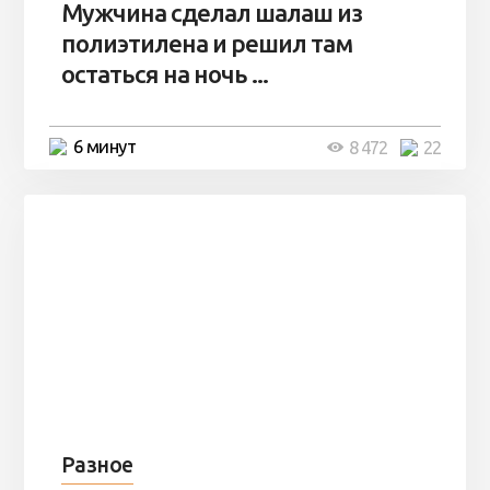
Мужчина сделал шалаш из
полиэтилена и решил там
остаться на ночь ...
6 минут
8 472
22
Разное