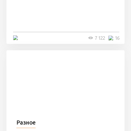
Парни нашли в лесу
заброшенный вагон и решили
остаться там на ...
4 минуты
7 122
16
Разное