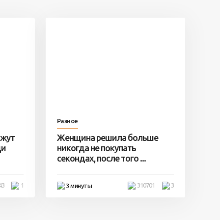
Разное
ажут
Женщина решила больше
ди
никогда не покупать
секондах, после того ...
43
1
310701
3
3 минуты