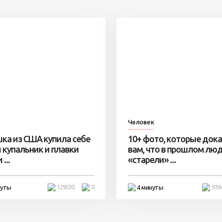
Человек
ка из США купила себе
10+ фото, которые док
 купальник и плавки
вам, что в прошлом лю
...
«старели» ...
129030
0
916
нуты
4 минуты