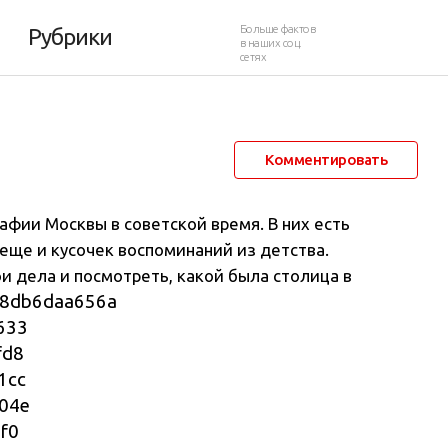
ду
Больше фактов
Рубрики
в наших соц.
сетях
2 мая 2014 в 21:06
27 523
9
Комментировать
афии Москвы в советской время. В них есть
еще и кусочек воспоминаний из детства.
и дела и посмотреть, какой была столица в