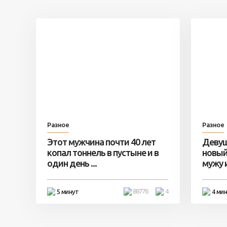
Разное
Разное
Этот мужчина почти 40 лет
Девуш
копал тоннель в пустыне и в
новый
один день ...
мужу и 
88776
4
5 минут
4 ми