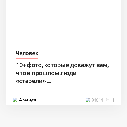
Человек
10+ фото, которые докажут вам,
что в прошлом люди
«старели» ...
4 минуты
91614
1