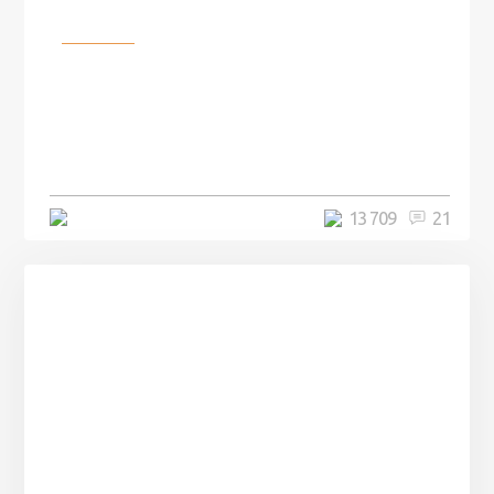
Разное
100 лет назад на этом острове
посреди моря забыли 100
человек и вернулись туда спустя
7 лет
5 минут
13 709
21