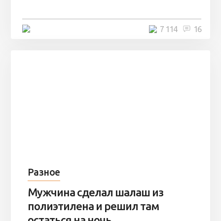
остаться там на ...
4 минуты
7 114
16
Разное
Мужчина сделал шалаш из
полиэтилена и решил там
остаться на ночь ...