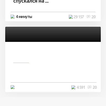
спускался на ...
4 минуты
29 157
20
Разное
Девушка показала свои фото, но
никто так и не смог угадать ...
4 минуты
4 591
20