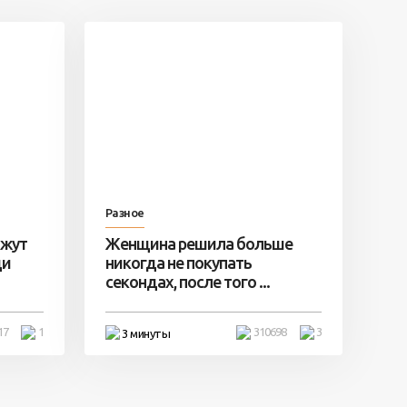
Разное
ажут
Женщина решила больше
ди
никогда не покупать
секондах, после того ...
17
1
310698
3
3 минуты