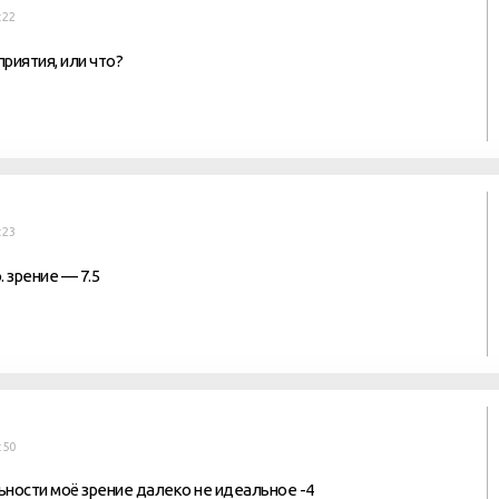
:22
риятия, или что?
:23
. зрение — 7.5
:50
альности моё зрение далеко не идеальное -4