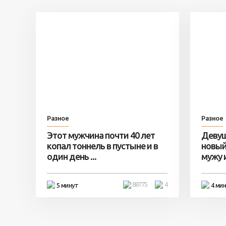
Разное
Разное
Этот мужчина почти 40 лет
Девуш
копал тоннель в пустыне и в
новый
один день ...
мужу и 
88775
4
5 минут
4 ми