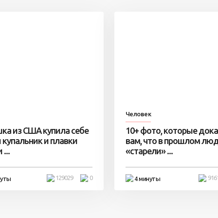
Человек
ка из США купила себе
10+ фото, которые док
 купальник и плавки
вам, что в прошлом лю
...
«старели» ...
129029
0
916
нуты
4 минуты