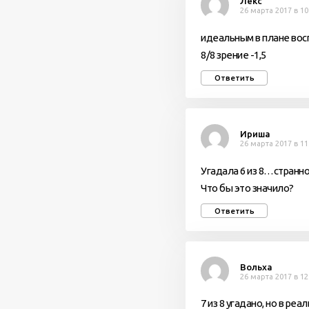
Лекс
26 марта 2017 в 10
идеальным в плане восп
8/8 зрение -1,5
Ответить
Ириша
26 марта 2017 в 11
Угадала 6 из 8…странно
Что бы это значило?
Ответить
Вольха
26 марта 2017 в 12
7 из 8 угадано, но в ре