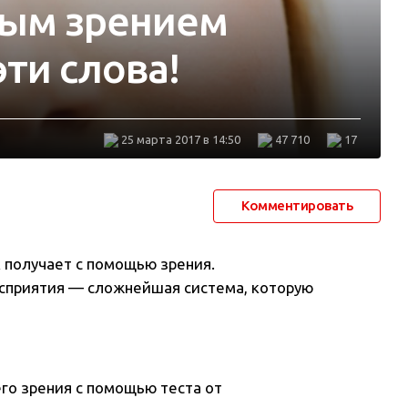
ным зрением
ти слова!
25 марта 2017 в 14:50
47 710
17
Комментировать
 получает с помощью зрения.
осприятия — сложнейшая система, которую
го зрения с помощью теста от