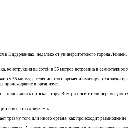
ся в Нидерландах, недалеко от университетского города Лейден
.
а, конструкция высотой в 35 метров встроенна в семиэтажное з
ется 55 минут, в течении этого времени имитируются звуки орга
сы происходящие в организме.
ана, поднявшись по эскалатору. Внутри посетители перемещаютс
ии и все это со звуками.
ает травму того или иного органа, как происходит размножение.
го человека». А в здании, которое встроено в музей человеческ