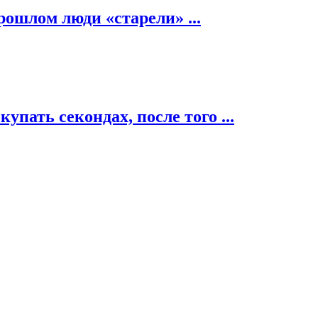
рошлом люди «старели» ...
пать секондах, после того ...