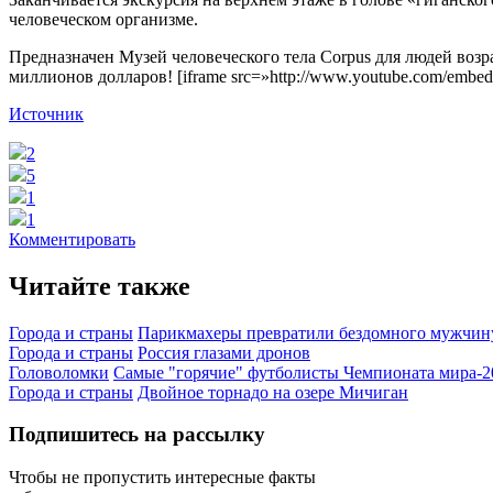
человеческом организме.
Предназначен Музей человеческого тела Corpus для людей возр
миллионов долларов! [iframe src=»http://www.youtube.com/em
Источник
2
5
1
1
Комментировать
Читайте также
Города и страны
Парикмахеры превратили бездомного мужчину
Города и страны
Россия глазами дронов
Головоломки
Самые "горячие" футболисты Чемпионата мира-2
Города и страны
Двойное торнадо на озере Мичиган
Подпишитесь на рассылку
Чтобы не пропустить интересные факты