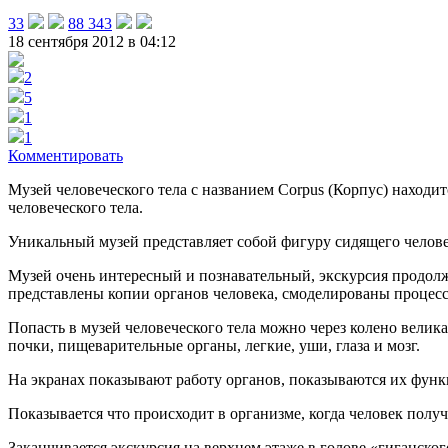
33
88 343
18 сентября 2012 в 04:12
2
5
1
1
Комментировать
Музей человеческого тела с названием Corpus (Корпус) находит
человеческого тела.
Уникальный музей представляет собой фигуру сидящего человек
Музей очень интересный и познавательный, экскурсия продолжа
представлены копии органов человека, смоделированы процес
Попасть в музей человеческого тела можно через колено велик
почки, пищеварительные органы, легкие, уши, глаза и мозг.
На экранах показывают работу органов, показываются их функц
Показывается что происходит в организме, когда человек получ
Заканчивается экскурсия на верхнем этаже в голове «гиганско