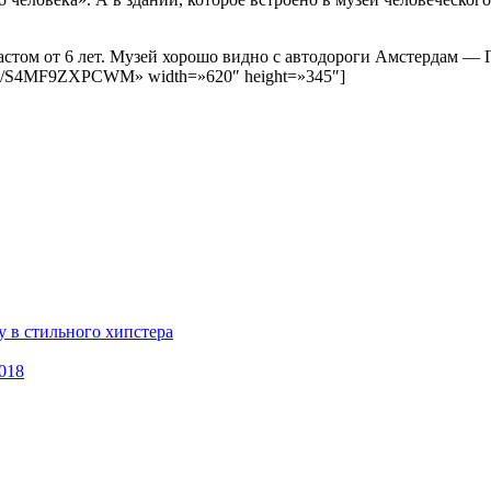
астом от 6 лет. Музей хорошо видно с автодороги Амстердам — Га
bed/S4MF9ZXPCWM» width=»620″ height=»345″]
 в стильного хипстера
018