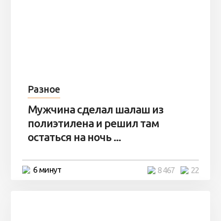
Разное
Мужчина сделал шалаш из
полиэтилена и решил там
остаться на ночь ...
6 минут
8 467
22