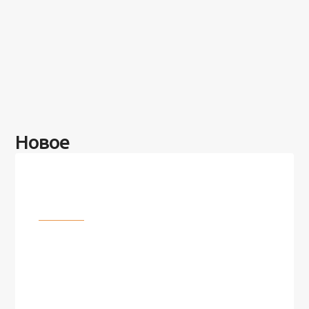
Новое
Разное
100 лет назад на этом острове
посреди моря забыли 100
человек и вернулись туда спустя
7 лет