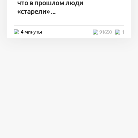
что в прошлом люди
«старели» ...
4 минуты
91650
1