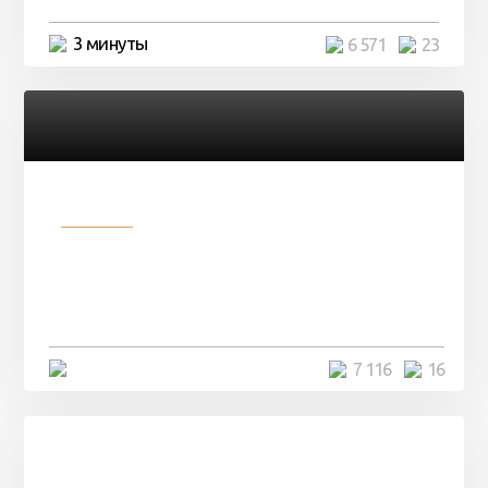
3 минуты
6 571
23
Разное
Парни нашли в лесу
заброшенный вагон и решили
остаться там на ...
4 минуты
7 116
16