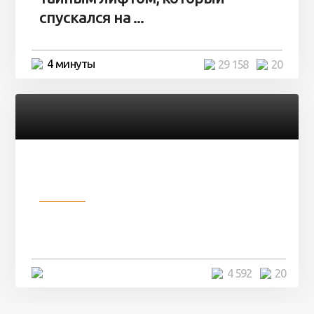
спускался на ...
4 минуты
29 158
20
Разное
Девушка показала свои фото, но
никто так и не смог угадать ...
4 минуты
4 592
20