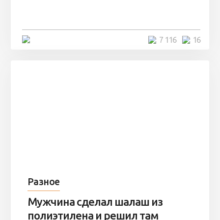
заброшенный вагон и решили
остаться там на ...
4 минуты
7 116
16
Разное
Мужчина сделал шалаш из
полиэтилена и решил там