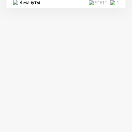
4 минуты
91611
1