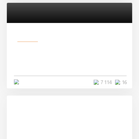
Разное
Парни нашли в лесу
заброшенный вагон и решили
остаться там на ...
4 минуты
7 114
16