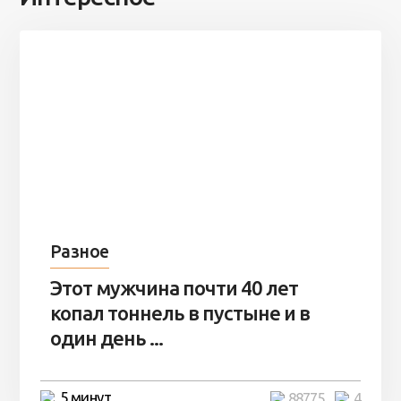
Разное
Этот мужчина почти 40 лет
копал тоннель в пустыне и в
один день ...
5 минут
88775
4