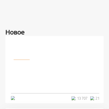
Новое
Разное
100 лет назад на этом острове
посреди моря забыли 100
человек и вернулись туда спустя
7 лет
5 минут
13 707
21