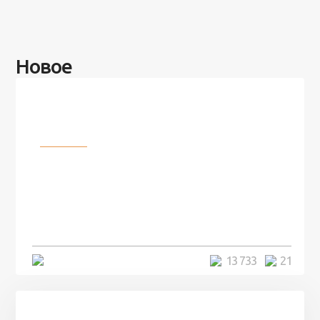
Новое
Разное
100 лет назад на этом острове
посреди моря забыли 100
человек и вернулись туда спустя
7 лет
5 минут
13 733
21