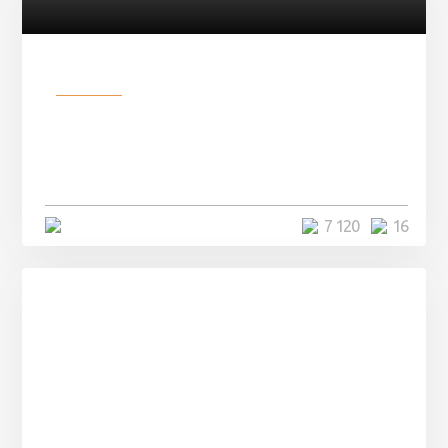
Разное
Парни нашли в лесу
заброшенный вагон и решили
остаться там на ...
4 минуты
7 120
16