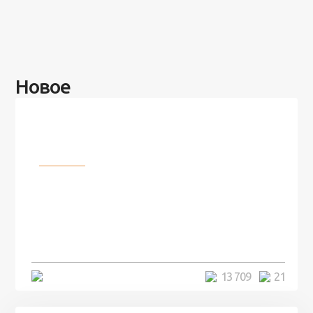
Новое
Разное
100 лет назад на этом острове
посреди моря забыли 100
человек и вернулись туда спустя
7 лет
5 минут
13 709
21