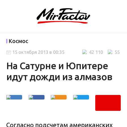
Космос
15 октября 2013 в 00:35
42 110
55
На Сатурне и Юпитере
идут дожди из алмазов
Согласно подсчетам американских