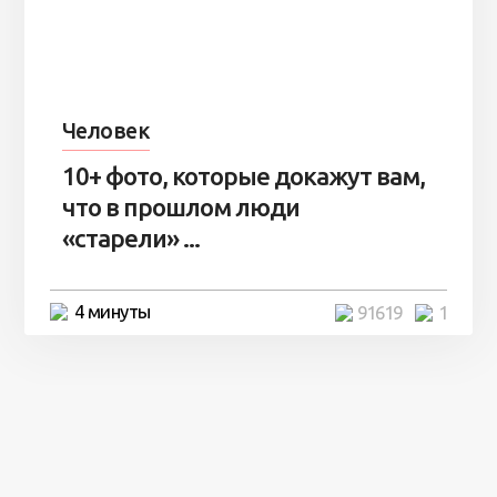
Человек
10+ фото, которые докажут вам,
что в прошлом люди
«старели» ...
4 минуты
91619
1