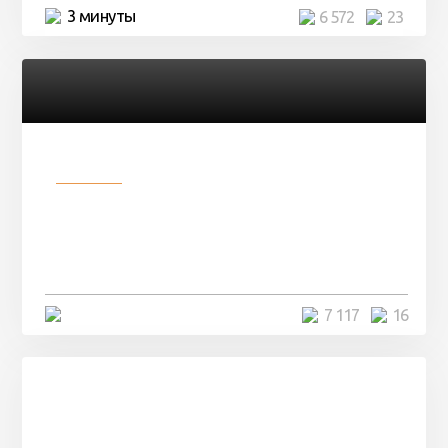
3 минуты
6 572
23
Разное
Парни нашли в лесу
заброшенный вагон и решили
остаться там на ...
4 минуты
7 117
16