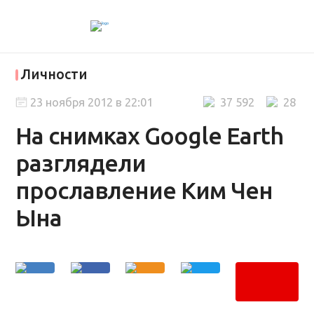
Личности
23 ноября 2012 в 22:01
37 592
28
На снимках Google Earth
разглядели
прославление Ким Чен
Ына