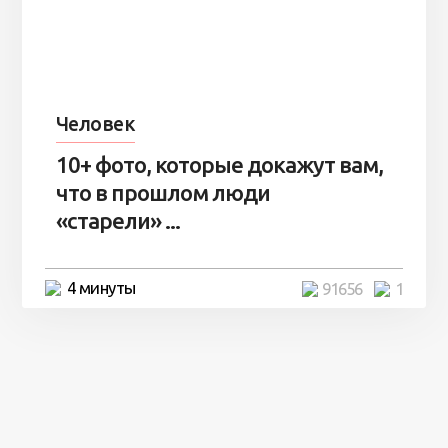
Человек
10+ фото, которые докажут вам,
что в прошлом люди
«старели» ...
4 минуты
91656
1