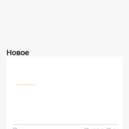
Новое
Разное
100 лет назад на этом острове
посреди моря забыли 100
человек и вернулись туда спустя
7 лет