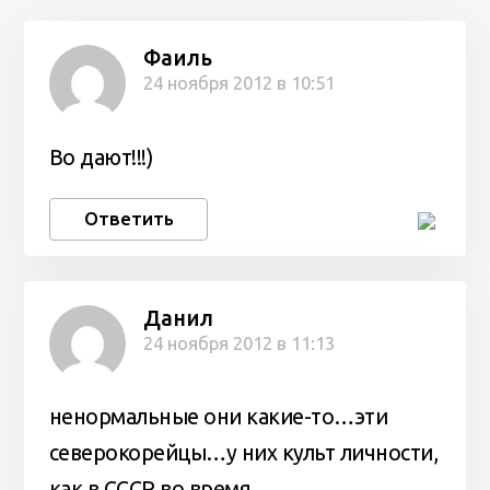
Фаиль
24 ноября 2012 в 10:51
Во дают!!!)
Ответить
Данил
24 ноября 2012 в 11:13
ненормальные они какие-то…эти
северокорейцы…у них культ личности,
как в СССР во время