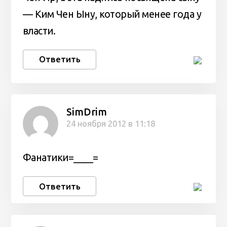
— Ким Чен Ыну, который менее года у
власти.
Ответить
SimDrim
24 ноября 2012 в 11:18
Фанатики=____=
Ответить