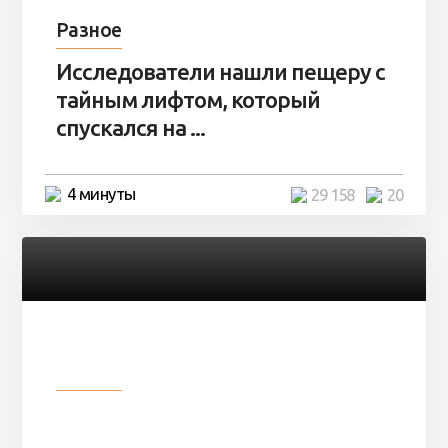
Разное
Исследователи нашли пещеру с
тайным лифтом, который
спускался на ...
4 минуты
29 158
20
Разное
Девушка показала свои фото, но
никто так и не смог угадать ...