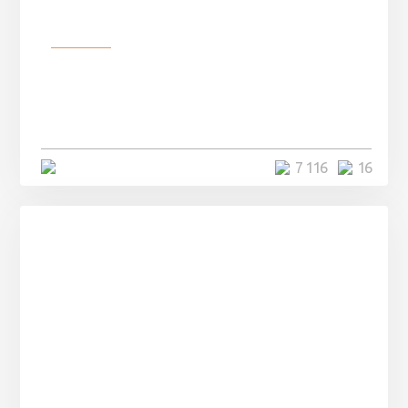
Разное
Парни нашли в лесу
заброшенный вагон и решили
остаться там на ...
4 минуты
7 116
16