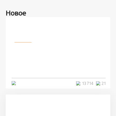
Новое
Разное
100 лет назад на этом острове
посреди моря забыли 100
человек и вернулись туда спустя
7 лет
5 минут
13 714
21