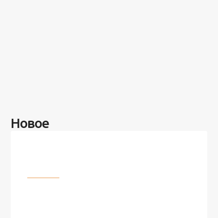
Новое
Разное
100 лет назад на этом острове
посреди моря забыли 100
человек и вернулись туда спустя