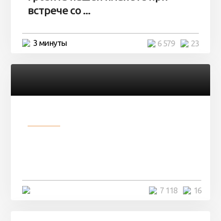
встрече со ...
3 минуты
6 579
23
Разное
Парни нашли в лесу
заброшенный вагон и решили
остаться там на ...
4 минуты
7 118
16