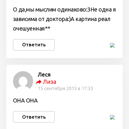
О да,мы мыслим одинаково:3Не одна я
зависима от доктора:)А картина реал
очешуенная**
Ответить
Леся
Лиза
15 сентября 2013 в 17:33
ОНА ОНА
Ответить