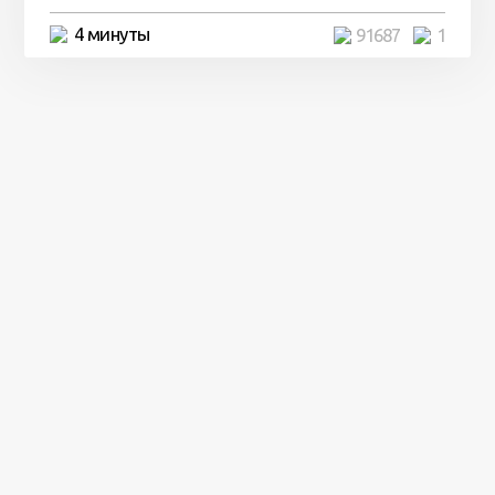
4 минуты
91687
1