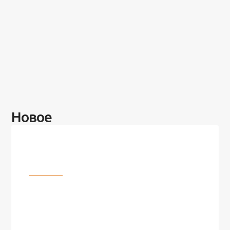
Новое
Разное
100 лет назад на этом острове
посреди моря забыли 100
человек и вернулись туда спустя
7 лет