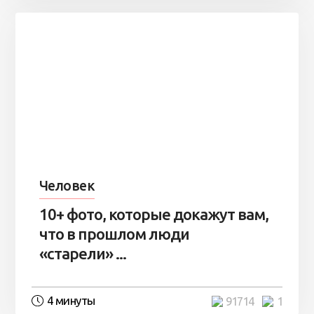
Человек
10+ фото, которые докажут вам,
что в прошлом люди
«старели» ...
4 минуты
91714
1