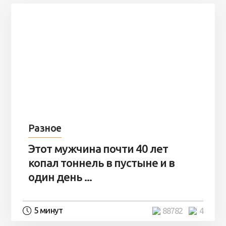
Разное
Этот мужчина почти 40 лет
копал тоннель в пустыне и в
один день ...
5 минут
88782
4