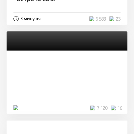
3 минуты
6 583
23
Разное
Парни нашли в лесу
заброшенный вагон и решили
остаться там на ...
4 минуты
7 120
16