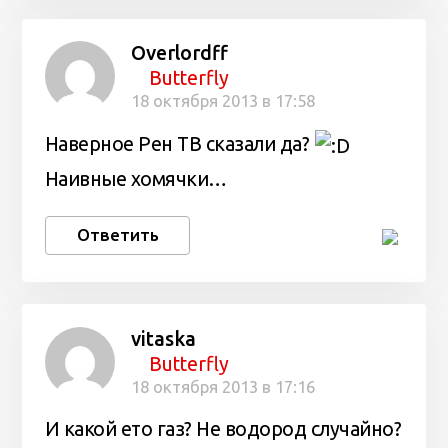
Overlordff
Butterfly
18 октября 2013 в 17:58
Наверное Рен ТВ сказали да?
Наивные хомячки…
Ответить
vitaska
Butterfly
18 октября 2013 в 17:16
И какой ето газ? Не водород случайно?