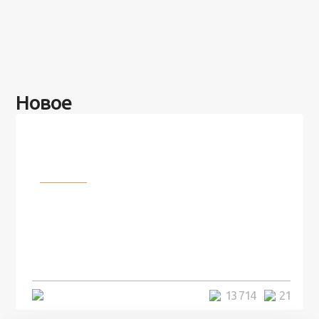
Новое
Разное
100 лет назад на этом острове
посреди моря забыли 100
человек и вернулись туда спустя
7 лет
5 минут
13 714
21