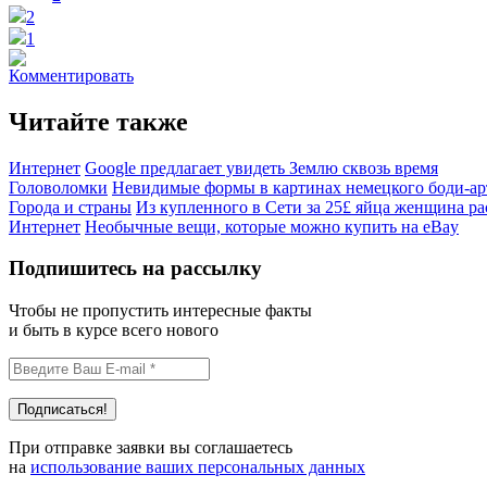
2
1
Комментировать
Читайте также
Интернет
Google предлагает увидеть Землю сквозь время
Головоломки
Невидимые формы в картинах немецкого боди-ар
Города и страны
Из купленного в Сети за 25£ яйца женщина ра
Интернет
Необычные вещи, которые можно купить на eBay
Подпишитесь на рассылку
Чтобы не пропустить интересные факты
и быть в курсе всего нового
При отправке заявки вы соглашаетесь
на
использование ваших персональных данных