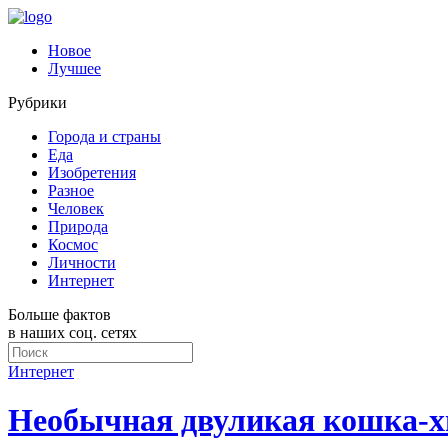
Новое
Лучшее
Рубрики
Города и страны
Еда
Изобретения
Разное
Человек
Природа
Космос
Личности
Интернет
Больше фактов
в наших соц. сетях
Интернет
Необычная двуликая кошка-хи