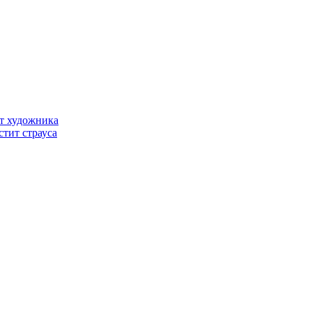
т художника
стит страуса