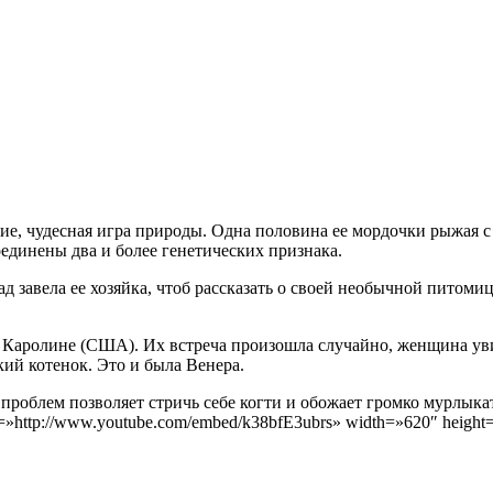
ие, чудесная игра природы.
Одна половина ее мордочки рыжая с г
единены два и более генетических признака.
 завела ее хозяйка, чтоб рассказать о своей необычной питомице
й Каролине (США). Их встреча произошла случайно, женщина уви
кий котенок. Это и была Венера.
 проблем позволяет стричь себе когти и обожает громко мурлык
c=»http://www.youtube.com/embed/k38bfE3ubrs» width=»620″ height