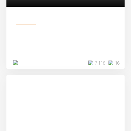
Разное
Парни нашли в лесу
заброшенный вагон и решили
остаться там на ...
4 минуты
7 116
16