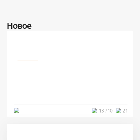
Новое
Разное
100 лет назад на этом острове
посреди моря забыли 100
человек и вернулись туда спустя
7 лет
5 минут
13 710
21