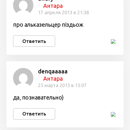
Антара
17 апреля 2013 в 21:38
про альказельцер піздьож
Ответить
denqaaaaa
Антара
25 марта 2013 в 13:07
да, познавательно)
Ответить