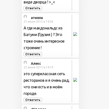
виде дворца ! >_<
Ответить
атилла
21 июня 2015 в 14:06
А где макдональдс из
Батуми (Грузия ) ? Это
тоже очень интересное
строение !
Ответить
Алекс
22 июня 2015 в 14:19
это суперклассная сеть
ресторанов и я очень рад,
что они есть и в моём
городе.
Ответить