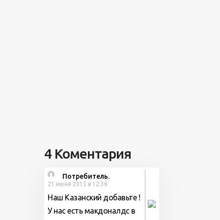
и в один
мужу и ...
«старели» ...
того ...
день ...
4 Коментария
Потребитель.
21 июня 2015 в 12:36
Наш Казанский добавьте !
У нас есть макдоналдс в