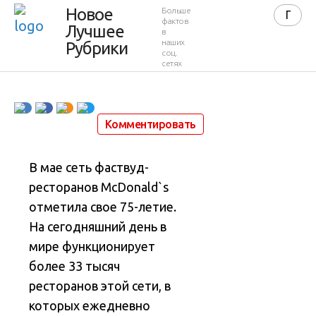
рестораны
Новое
Больше
фактов
Лучшее
в
McDonald`s
наших
Рубрики
соц.
сетях
21 июня 2015 в 10:56
24 896
4
Комментировать
В мае сеть фаствуд-
ресторанов McDonald`s
отметила свое 75-летие.
На сегодняшний день в
мире функционирует
более 33 тысяч
ресторанов этой сети, в
которых ежедневно