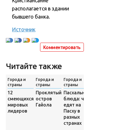
Кристиансанне
располагается в здании
бывшего банка.
Источник
Комментировать
Читайте также
Города и
Города и
Города и
Города и
страны
страны
страны
страны
Проклятый
12
Пасхальные
Первый в
остров
смеющихся
блюда: что
мире
Гайола
мировых
едят на
виртуальный
лидеров
Пасху в
магазин
разных
открылся в
странах
Южной
Корее