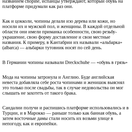
названием chopine, испанцы утверждают, который обувь на
платформе придумали как раз они.
Как и цокколи, чопины делали изо дерева или кожи, но
носили их и мужской пол, и женщины. В каждой отдельной
области они имели приманка особенности, свою резьбу-
украшение, свою форму доставление и свои местные
названия. К примеру, в Кантабрии их называли «альбарка»
(albarca) — альбарки тутовник носят по сей день.
В Германии чопины называли Dreckschuhe — «обувь в грязь»
Мода на чопины затронула и Англию. Буде английская
невеста добавляла себе роста чопинами и женишок выяснял
это только после свадьбы, так в случае недовольства он мог
слышать не захотеть от такого брака.
Сандалии получи и распишись платформе использовались и в
Турции, и в Марокко — раньше только как банная обувь, а
затем восточные дамы стали носить их возьми улице в
непогоду, как и европейки.