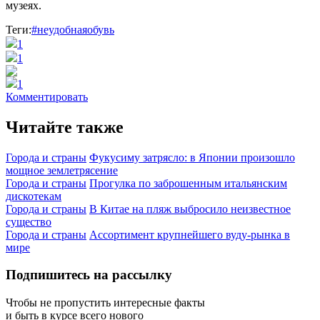
музеях.
Теги:
#неудобнаяобувь
1
1
1
Комментировать
Читайте также
Города и страны
Фукусиму затрясло: в Японии произошло
мощное землетрясение
Города и страны
Прогулка по заброшенным итальянским
дискотекам
Города и страны
В Китае на пляж выбросило неизвестное
существо
Города и страны
Ассортимент крупнейшего вуду-рынка в
мире
Подпишитесь на рассылку
Чтобы не пропустить интересные факты
и быть в курсе всего нового