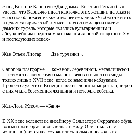
Этюд Витторе Карпаччо «Две дамы». Евгений Рескин был
уверен, что Карпаччо писал карточка этих женщин на заказ и
есть способ показать свое отношение к ним: «Что­бы отметить
в целом сатирический замысел, в угол помещена платье
дамских туфель, которые являлись вульгарнейшим и
абсурднейшим средством выражения женской гордыни в XV
и последующих веках».
Жан Этьен Лиотар — «Две турчанки».
Сапог на платформе — кожаной, деревянной, металлической
— служила людям самую малость веков и вышла из моды
только лишь в XVII веке, когда ее заменили каблуками.
Прошел слух, что в Венеции носить чопины запретили, порой
с них упала беременная женщина и потеряла ребенка.
Жан-Леон Жером — «Баня».
В XX веке вследствие дизайнеру Сальваторе Феррагамо обувь
возьми платформе вновь вошла в моду. Оригинальные
чопины в (настоящее сохранились только в нескольких