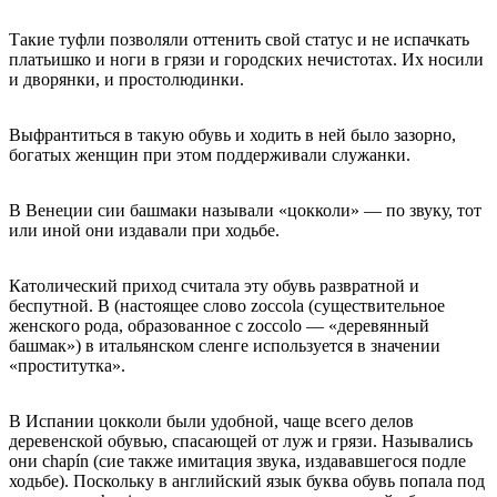
Такие туфли позволяли оттенить свой статус и не испачкать
платьишко и ноги в грязи и городских нечистотах. Их носили
и дворянки, и простолюдинки.
Выфрантиться в такую обувь и ходить в ней было зазорно,
богатых женщин при этом поддерживали служанки.
В Венеции сии башмаки называли «цокколи» — по звуку, тот
или иной они издавали при ходьбе.
Католический приход считала эту обувь развратной и
беспутной. В (настоящее слово zoccola (существительное
женского рода, образованное с zoccolo — «деревянный
башмак») в итальянском сленге используется в значении
«проститутка».
В Испании цокколи были удобной, чаще всего делов
деревенской обувью, спасающей от луж и грязи. Назывались
они chapín (сие также имитация звука, издававшегося подле
ходьбе). Поскольку в английский язык буква обувь попала под