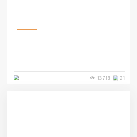
Разное
100 лет назад на этом острове
посреди моря забыли 100
человек и вернулись туда спустя
7 лет
5 минут
13 718
21