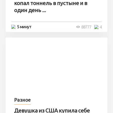
копал тоннель в пустыне и в
один день ...
5 минут
88777
4
Разное
Девушка из США купила себе