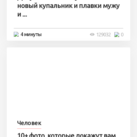
новый купальник и плавки мужу
и ...
4 минуты
129032
0
Человек
10+ фото, которые докажут вам,