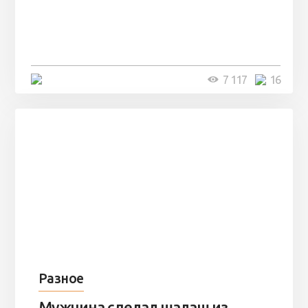
Парни нашли в лесу
заброшенный вагон и решили
остаться там на ...
4 минуты
7 117
16
Разное
Мужчина сделал шалаш из