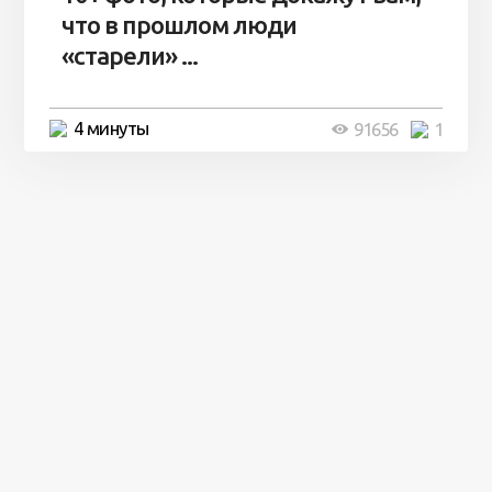
что в прошлом люди
«старели» ...
4 минуты
91656
1