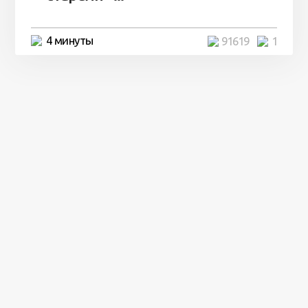
4 минуты
91619
1