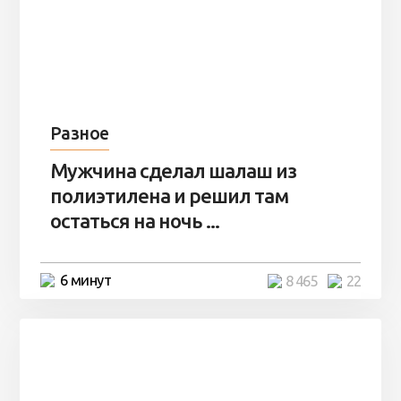
Разное
Мужчина сделал шалаш из
полиэтилена и решил там
остаться на ночь ...
6 минут
8 465
22