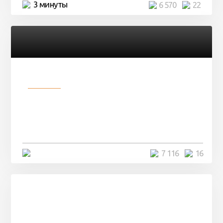
3 минуты
6 570
22
Разное
Парни нашли в лесу
заброшенный вагон и решили
остаться там на ...
4 минуты
7 116
16