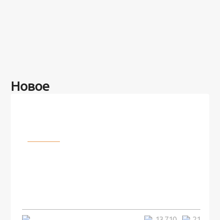
Новое
Разное
100 лет назад на этом острове
посреди моря забыли 100
человек и вернулись туда спустя
7 лет
5 минут
13 710
21