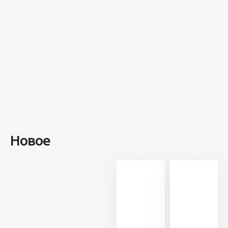
острове
посреди моря
забыли 100
человек и
вернулись
туда спустя 7
лет
Новое
13 716
21
5 минут