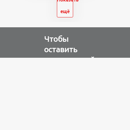
ещё
Чтобы
оставить
комментарий
Авторизуйтесь через
любую из соц. сетей
Разное
100 лет назад
на этом