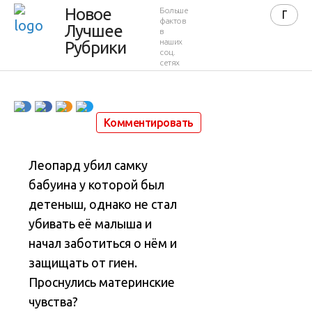
маленькому
Новое
Больше
фактов
Лучшее
в
бабуину
наших
Рубрики
соц.
сетях
9 ноября 2015 в 23:22
13 455
7
Комментировать
Леопард убил самку
бабуина у которой был
детеныш, однако не стал
убивать её малыша и
начал заботиться о нём и
защищать от гиен.
Проснулись материнские
чувства?