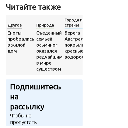
Читайте также
Города и
Другое
Природа
страны
Природа
Берега
Съеденный
Еноты
Эта собака
Австралии
семьей
пробрались
гарантировано
покрыли
осьминог
в жилой
поднимет вам
красные
оказался
дом
настроение в
водоросли
редчайшим
самый
в мире
холодный
существом
зимний день
Подпишитесь
на
рассылку
Чтобы не
пропустить