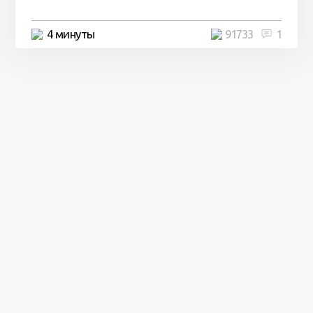
4 минуты
91733
1