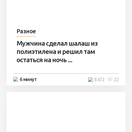
Разное
Мужчина сделал шалаш из
полиэтилена и решил там
остаться на ночь ...
6 минут
8 472
22