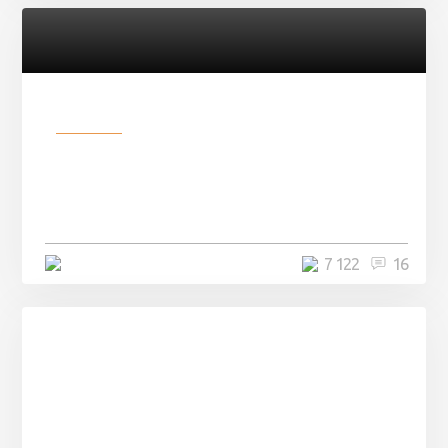
Разное
Парни нашли в лесу
заброшенный вагон и решили
остаться там на ...
4 минуты
7 122
16