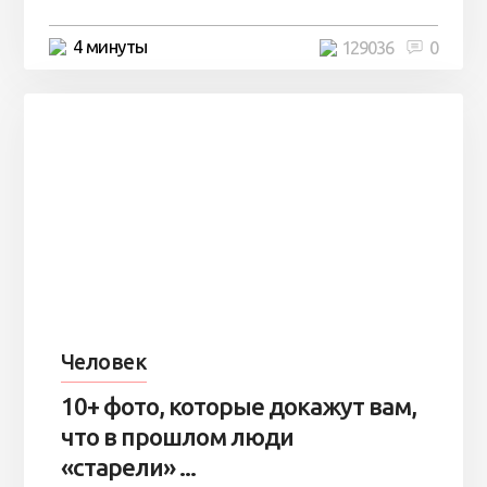
4 минуты
129036
0
Человек
10+ фото, которые докажут вам,
что в прошлом люди
«старели» ...