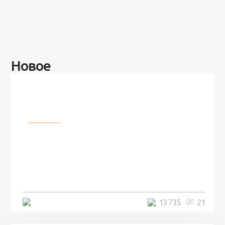
Новое
Разное
100 лет назад на этом острове
посреди моря забыли 100
человек и вернулись туда спустя
7 лет
5 минут
13 735
21