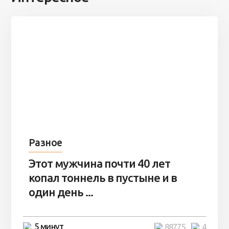
Разное
Этот мужчина почти 40 лет
копал тоннель в пустыне и в
один день ...
5 минут
88775
4