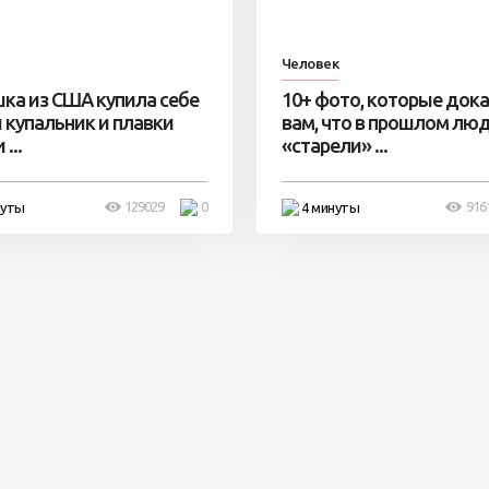
Человек
ка из США купила себе
10+ фото, которые док
 купальник и плавки
вам, что в прошлом лю
...
«старели» ...
129029
0
916
нуты
4 минуты