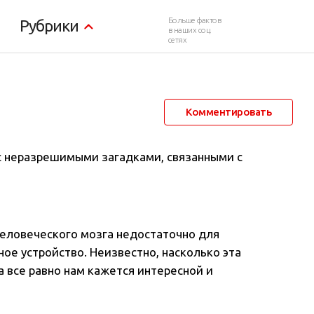
о мозге?
Больше фактов
Рубрики
в наших соц.
сетях
18 марта 2018 в 20:52
5 431
0
Комментировать
с неразрешимыми загадками, связанными с
человеческого мозга недостаточно для
ное устройство. Неизвестно, насколько эта
а все равно нам кажется интересной и