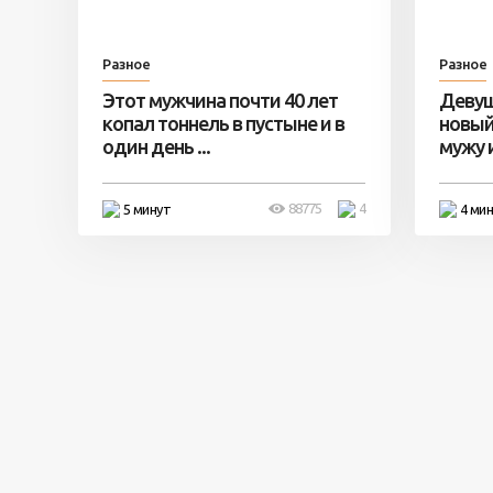
Разное
Разное
Этот мужчина почти 40 лет
Девуш
копал тоннель в пустыне и в
новый
один день ...
мужу и 
88775
4
5 минут
4 ми