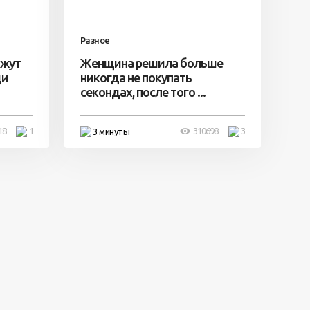
Разное
ажут
Женщина решила больше
ди
никогда не покупать
секондах, после того ...
18
1
310698
3
3 минуты