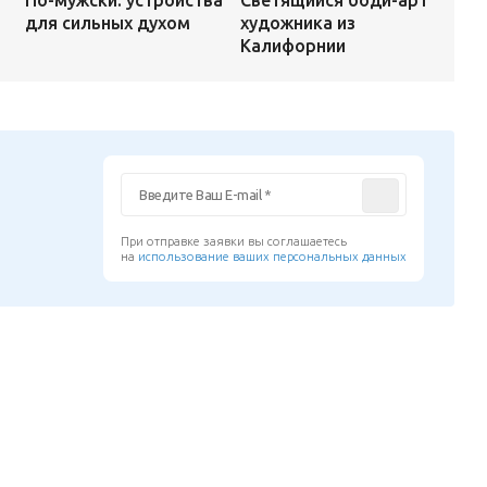
Светящийся боди-арт
По-мужски: устройства
художника из
для сильных духом
Калифорнии
При отправке заявки вы соглашаетесь
на
использование ваших персональных данных