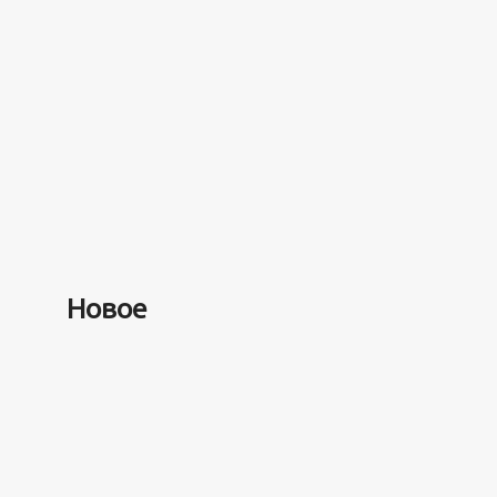
Разное
100 лет назад на этом остров
забыли 100 человек и вернулис
лет
Новое
5 минут