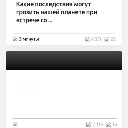
Какие последствия могут
грозить нашей планете при
встрече со ...
3 минуты
6 571
23
Разное
Парни нашли в лесу
заброшенный вагон и решили
остаться там на ...
4 минуты
7 116
16