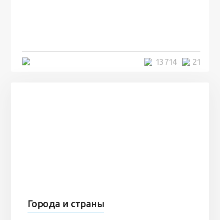
посреди моря забыли 100
человек и вернулись туда спустя
7 лет
5 минут
13 714
21
Города и страны