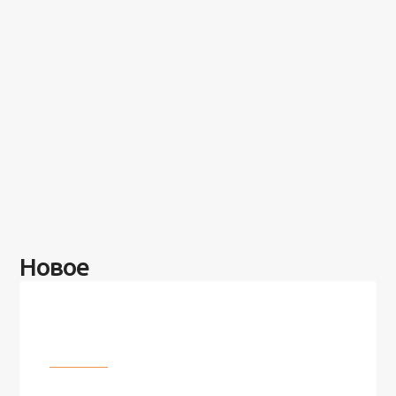
Новое
Разное
100 лет назад на этом острове