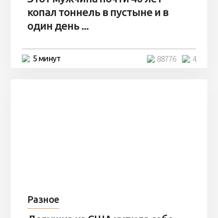
копал тоннель в пустыне и в
один день ...
5 минут
88776
4
Разное