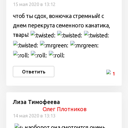
15 мая 2020 в 13:12
чтоб ты сдох, вонючка стремный! с
днем перекрута семенного канатика,
тварь!
Ответить
1
Лиза Тимофеева
Олег Плотников
14 мая 2020 в 13:13
наоборот она смотрится очень