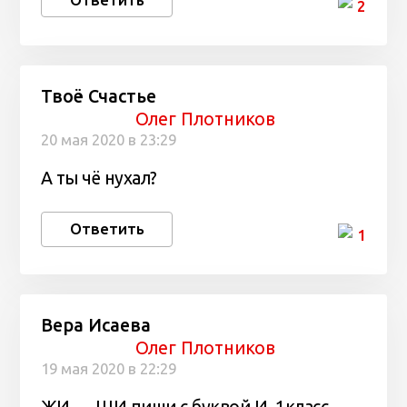
2
Твоё Счастье
Олег Плотников
20 мая 2020 в 23:29
А ты чё нухал?
Ответить
1
Вера Исаева
Олег Плотников
19 мая 2020 в 22:29
ЖИ — ШИ пиши с буквой И. 1класс..