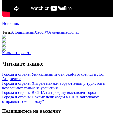
Источник
Теги:
#ЛошадиныйХвост
#Огненныйводопад
Комментировать
Читайте также
Города и страны
Уникальный музей селфи открылся в Лос-
Анджелесе
Города и страны
Хитрые макаки воруют вещи у туристов и
возвращают только за угощения
Города и страны
В США на продажу выставлен город
Города и страны
Почему пешеходам в США запрещают
отправлять смс на ходу?
Подпишитесь на рассылку