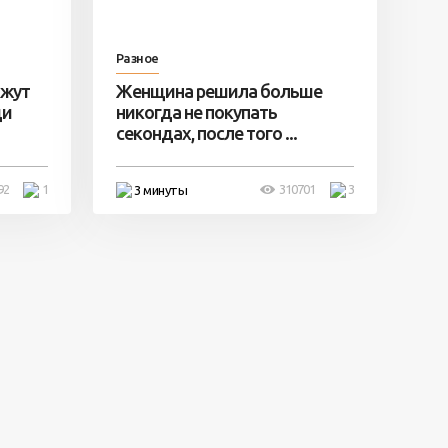
Разное
ажут
Женщина решила больше
ди
никогда не покупать
секондах, после того ...
92
1
310701
3
3 минуты