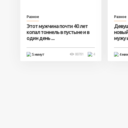
Разное
Разное
Этот мужчина почти 40 лет
Девуш
копал тоннель в пустыне и в
новый
один день ...
мужу и 
88781
4
5 минут
4 ми