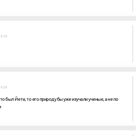
16:16
16:20
то был Йети, то его природу бы уже изучали ученые, а не по
и