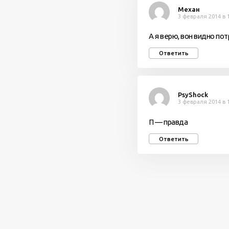
Механ
3 февраля 2014 в 
А я верю, вон видно п
Ответить
PsyShock
3 февраля 2014 в 
П — правда
Ответить