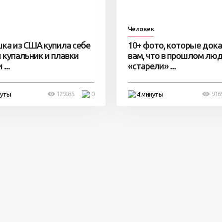
Человек
ка из США купила себе
10+ фото, которые док
 купальник и плавки
вам, что в прошлом лю
...
«старели» ...
129035
0
916
нуты
4 минуты