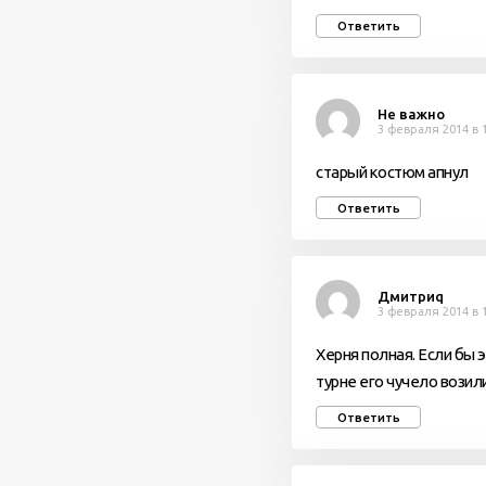
Ответить
Не важно
3 февраля 2014 в 
старый костюм апнул
Ответить
Дмитриq
3 февраля 2014 в 
Херня полная. Если бы э
турне его чучело возил
Ответить