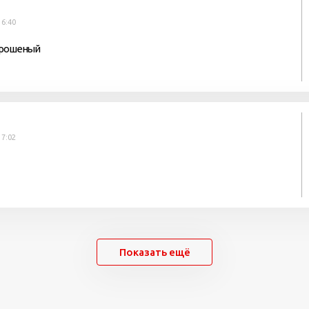
16:40
отрошеный
17:02
Показать ещё