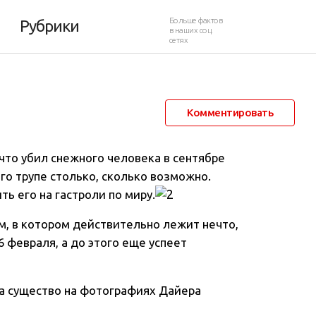
Больше фактов
Рубрики
в наших соц.
сетях
3 февраля 2014 в 15:57
51 840
19
Комментировать
 что убил снежного человека в сентябре
его трупе столько, сколько возможно
.
ь его на гастроли по миру.
ом, в котором действительно лежит нечто,
6 февраля, а до этого еще успеет
а существо на фотографиях Дайера