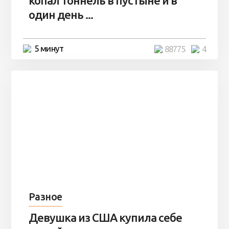
копал тоннель в пустыне и в
один день ...
5 минут
88775
4
Разное
Девушка из США купила себе