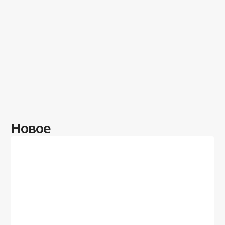
Новое
Разное
100 лет назад на этом острове
посреди моря забыли 100
человек и вернулись туда спустя