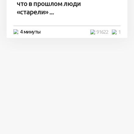
что в прошлом люди
«старели» ...
4 минуты
91622
1