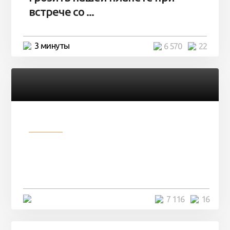
встрече со ...
3 минуты
6 570
22
Разное
Парни нашли в лесу
заброшенный вагон и решили
остаться там на ...
4 минуты
7 116
16