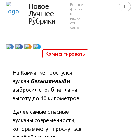
вулканы
Новое
Больше
фактов
Лучшее
в
Земли
наших
Рубрики
соц.
сетях
12 марта 2017 в 08:36
6 219
0
Комментировать
На Камчатке проснулся
вулкан
Безымянный
и
выбросил столб пепла на
высоту до 10 километров.
Далее самые опасные
вулканы современности,
которые могут проснуться