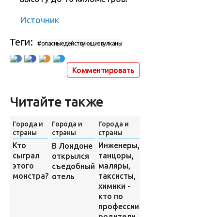
Источник
Теги:
#опасныедействующиевулканы
Комментировать
Читайте также
Города и
Города и
Города и
Города и
страны
страны
страны
страны
Кто
Инженеры,
В Лондоне
10
сыграл
танцоры,
открылся
удивительных
этого
маляры,
съедобный
мест, где
монстра?
таксисты,
отель
снимались
химики -
знаменитые
кто по
фильмы
профессии
родители