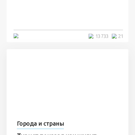
посреди моря забыли 100
человек и вернулись туда спустя
7 лет
5 минут
13 733
21
Города и страны