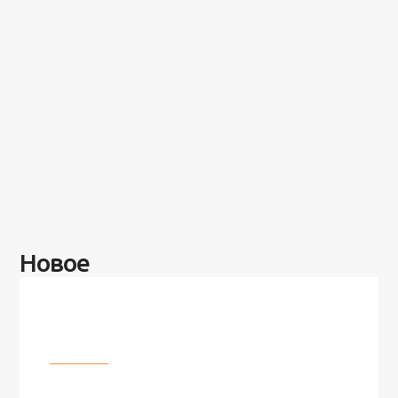
Новое
Разное
100 лет назад на этом острове