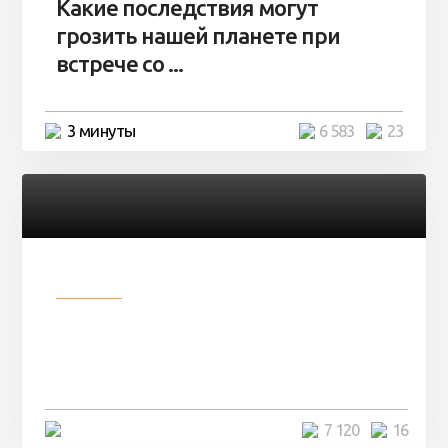
Какие последствия могут
грозить нашей планете при
встрече со ...
3 минуты
6 583
23
Разное
Парни нашли в лесу
заброшенный вагон и решили
остаться там на ...
4 минуты
7 120
16