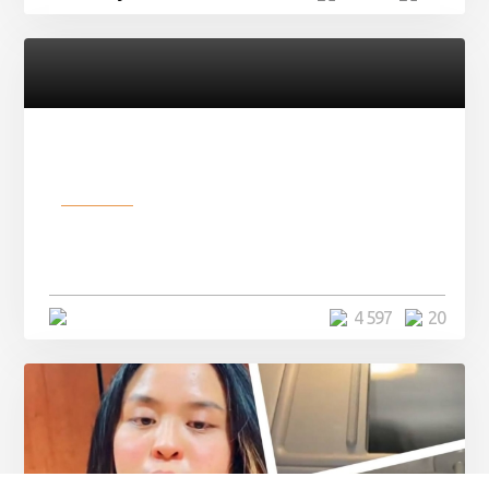
Разное
Девушка показала свои фото, но
никто так и не смог угадать ...
4 минуты
4 597
20