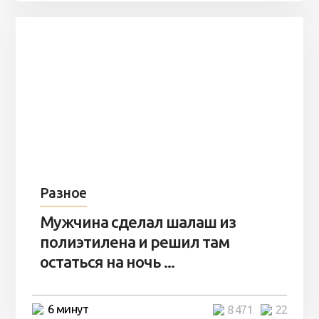
Разное
Мужчина сделал шалаш из
полиэтилена и решил там
остаться на ночь ...
6 минут
8 471
22