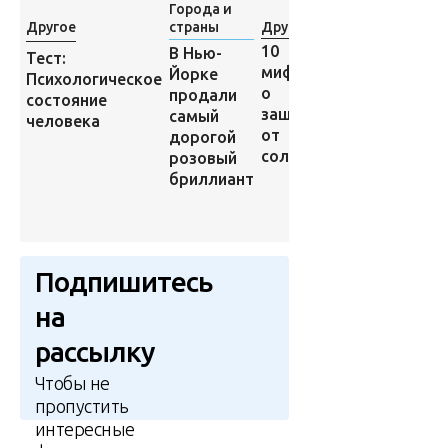
Города и
Другое
страны
Другое
Другое
10
В Нью-
Маленькая
Тест:
мифов
Йорке
девочка
Психологическое
о
продали
играла с
состояние
защите
самый
папиным
человека
от
дорогой
смартфоном
солнца
розовый
и случайно
бриллиант
купила на
eBay
машину
Подпишитесь
на
рассылку
Чтобы не
пропустить
интересные