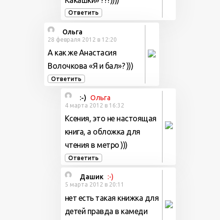
Какашки» ???))))
Ответить
Ольга
28 февраля 2012 в 12:20
А как же Анастасия
Волочкова «Я и бал»? )))
Ответить
:-)
Ольга
4 марта 2012 в 16:32
Ксения, это не настоящая
книга, а обложка для
чтения в метро )))
Ответить
Дашик
:-)
5 марта 2012 в 20:11
нет есть такая книжка для
детей правда в камеди