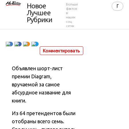
Новое
Больше
для книг
фактов
Лучшее
в
наших
Рубрики
соц.
сетях
28 февраля 2012 в 00:55
6 846
37
Комментировать
Объявлен шорт-лист
премии Diagram,
вручаемой за самое
абсурдное название для
книги.
Из 64 претендентов были
отобраны всего семь.