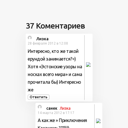
37 Коментариев
Лизка
28 февраля 2012 в 12:08
Интересно, кто же такой
ерундой занимается?=)
Хотя «Эстонские узоры на
носках всего мира» и сама
прочитала бы) Интересно
же
Ответить
санек
Лизка
14 марта 2012 в 17:17
А как же » Приключения