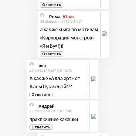
Ответить
Рома
Юлия
28 февраля 2012 в 14:21
а как же книга по мотивам
«Корпорация монстров»,
«Я и Бу»?)))
Ответить
яяя
28 февраля 2012 в 12:45
А как же «Алла арт» от
Аллы Пугачёвой???
Ответить
Андрей
28 февраля 2012 в 13:40
приключение какашки
Ответить