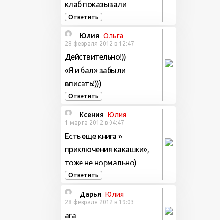
клаб показывали
Ответить
Юлия
Ольга
28 февраля 2012 в 12:47
Действительно!))
«Я и бал» забыли
вписать!)))
Ответить
Ксения
Юлия
1 марта 2012 в 04:47
Есть еще книга »
приключения какашки»,
тоже не нормально)
Ответить
Дарья
Юлия
28 февраля 2012 в 19:03
ага